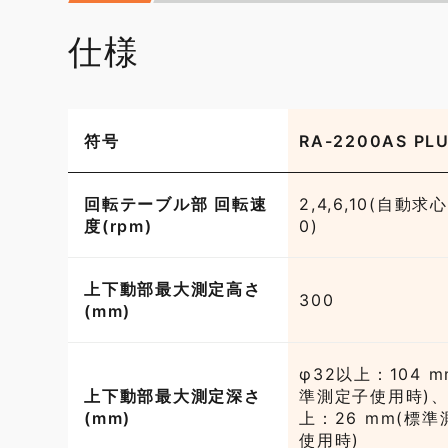
仕様
符号
RA-2200AS PL
回転テーブル部 回転速
2,4,6,10(自動求
度(rpm)
0)
上下動部最大測定高さ
300
(mm)
φ32以上：104 m
上下動部最大測定深さ
準測定子使用時)、
(mm)
上：26 mm(標
使用時)