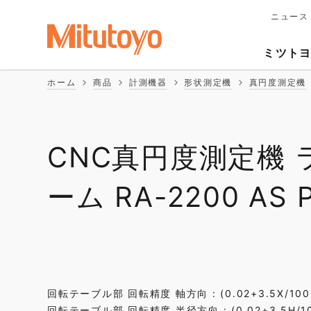
ニュース
メ
イ
Second
ン
ミツト
ナ
Naviga
ビ
ホーム
商品
計測機器
形状測定機
真円度測定機
ゲ
ー
シ
ョ
ン
CNC真円度測定機
ーム RA-2200 AS 
回転テーブル部 回転精度 軸方向 : (0.02+3.5X/1
回転テーブル部 回転精度 半径方向 : (0.02+3.5H/100