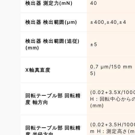
検出器 測定力(mN)
40
検出器 検出範囲(µm)
±400,±40,±4
検出器 検出範囲(追従)
±5
(mm)
0.7 μm/150 mm 
X軸真直度
5)
(0.02+3.5X/100
回転テーブル部 回転精
H：回転中心から
度 軸方向
(mm)
(0.02+3.5H/100
回転テーブル部 回転精
m H：測定高さ(mm
度 半径方向