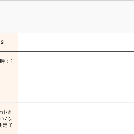
US
心時：1
m(標
φ7以
準測定子