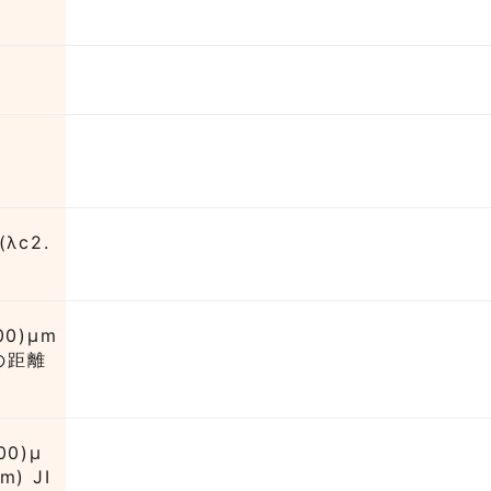
(λc2.
00)μm
の距離
00)μ
) JI