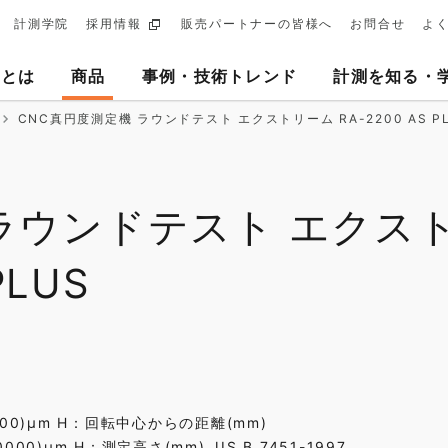
計測学院
採用情報
販売パートナーの皆様へ
お問合せ
よ
ary
ヨとは
商品
事例・技術トレンド
計測を知る・
tion
CNC真円度測定機 ラウンドテスト エクストリーム RA-2200 AS P
 ラウンドテスト エクス
PLUS
0000)μm H：回転中心からの距離(mm)
00)μm H：測定高さ(mm) JIS B 7451-1997