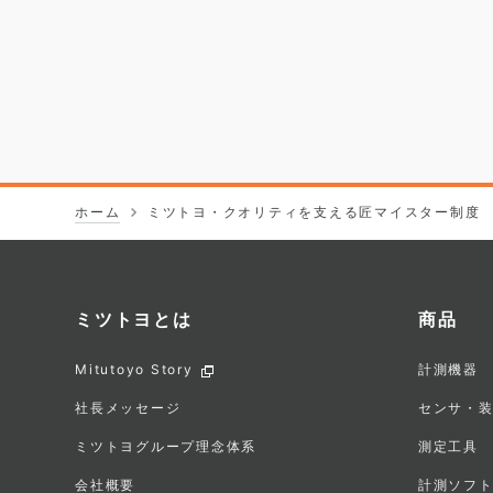
ホーム
ミツトヨ・クオリティを支える匠マイスター制度
ミツトヨとは
商品
フ
Mitutoyo Story
計測機器
ッ
社長メッセージ
センサ・
タ
ミツトヨグループ理念体系
測定工具
会社概要
計測ソフ