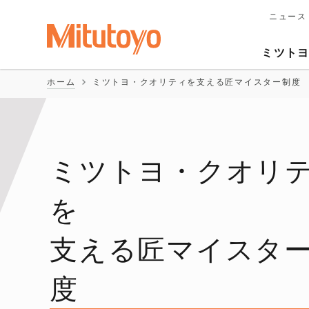
ニュース
メ
イ
Second
ン
ミツト
ナ
Naviga
ビ
ホーム
ミツトヨ・クオリティを支える匠マイスター制度
ゲ
ー
シ
ョ
ン
ミツトヨ・クオリ
を
支える匠マイスタ
度