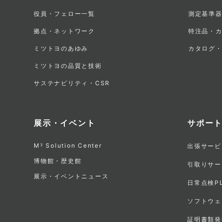
ー
役員・フェロー一覧
測定基準
メ
拠点・ネットワーク
特注品・
ミツトヨのあゆみ
カタログ
ニ
ミツトヨの品質と技術
ュ
サステナビリティ・CSR
ー
展示・イベント
サポー
M
Solution Center
3
出張サービ
博物館・歴史館
引取りサー
展示・イベントニュース
日常点検P
ソフトウェ
証明書類発