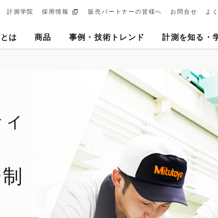
計測学院
採用情報
販売パートナーの皆様へ
お問合せ
よ
ary
ヨとは
商品
事例・技術トレンド
計測を知る・
tion
ティ
ー制