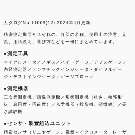
カタログNo.11003(12) 2024年4月更新
精密測定機器それぞれの、各部の名称、使用上の注意、定
義、用語説明、選び方などを一冊にまとめています。
●測定工具
マイクロメータ／ノギス／ハイトゲージ／デプスゲージ／
内径測定器／デジマチックインジケータ・ダイヤルゲー
ジ・テストインジケータ／ゲージブロック
●測定機器
三次元測定機／画像測定機／形状測定機（粗さ、輪郭形
状、真円度・円筒度）／光学機器（投影機、顕微鏡）／硬
さ試験機
●センサ・装置組込ユニット
精密センサ（リニヤゲージ、電気マイクロメータ、レーザ