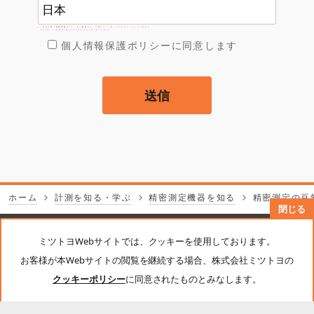
2．当社の個人情報保護ポリシーをご確認の上、下記チェックボックスにチェックしてください。
https://www.mitutoyo.co.jp/privacy/
個人情報保護ポリシーに同意します
送信
ホーム
計測を知る・学ぶ
精密測定機器を知る
精密測定の豆
閉じる
フ
ミツトヨとは
ミツトヨWebサイトでは、クッキーを使用しております。
お客様が本Webサイトの閲覧を継続する場合、株式会社ミツトヨの
ッ
クッキーポリシー
に同意されたものとみなします。
商品
タ