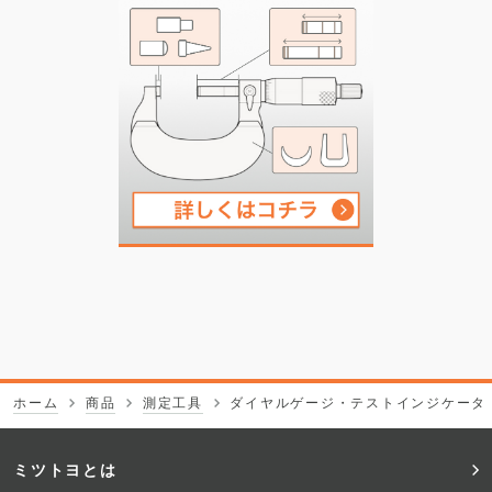
ホーム
商品
測定工具
ダイヤルゲージ・テストインジケータ
フ
ミツトヨとは