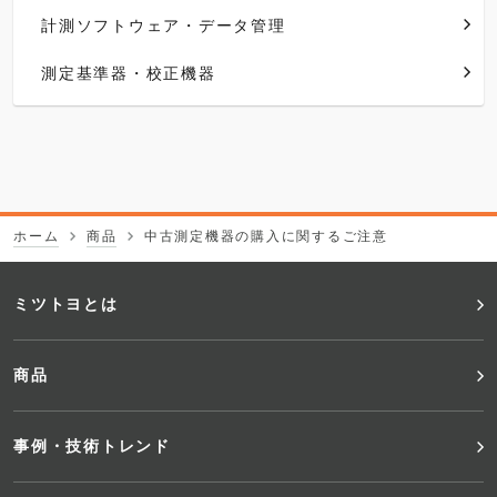
計測ソフトウェア・データ管理
測定基準器・校正機器
ホーム
商品
中古測定機器の購入に関するご注意
フ
ミツトヨとは
ッ
商品
タ
事例・技術トレンド
ー