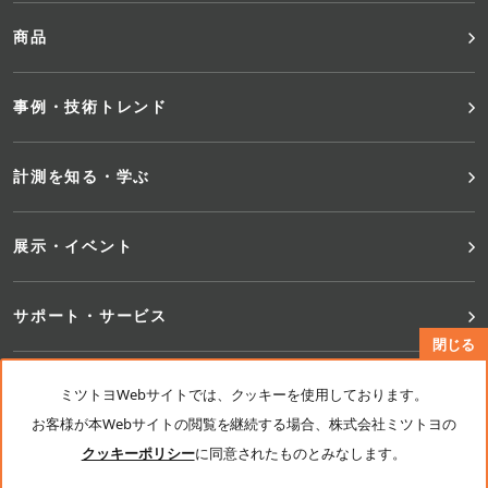
ッ
商品
タ
事例・技術トレンド
ー
メ
計測を知る・学ぶ
ニ
展示・イベント
ュ
サポート・サービス
ー
閉じる
ニュース
ミツトヨWebサイトでは、クッキーを使用しております。
お客様が本Webサイトの閲覧を継続する場合、株式会社ミツトヨの
クッキーポリシー
に同意されたものとみなします。
ミツトヨ計測学院