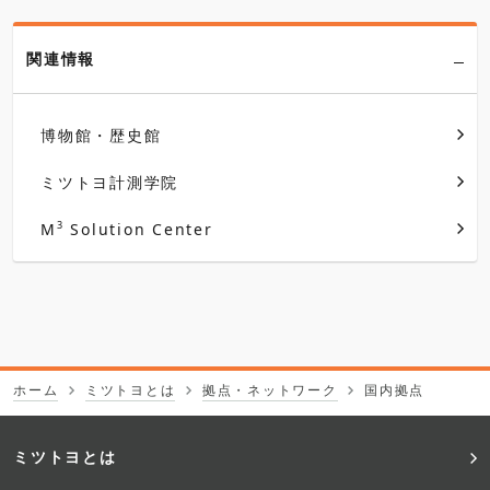
関連情報
博物館・歴史館
ミツトヨ計測学院
3
M
Solution Center
ホーム
ミツトヨとは
拠点・ネットワーク
国内拠点
フ
ミツトヨとは