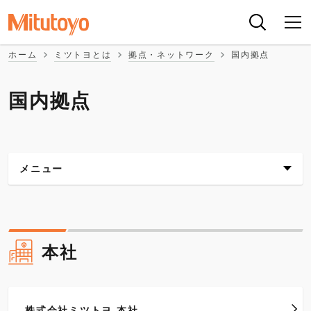
ホーム
ミツトヨとは
拠点・ネットワーク
国内拠点
国内拠点
メニュー
本社
研究開発
本社
生産
株式会社ミツトヨ 本社