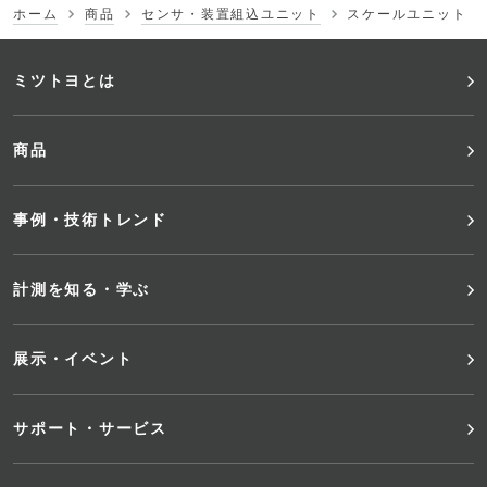
ホーム
商品
センサ・装置組込ユニット
スケールユニット
フ
ミツトヨとは
ッ
商品
タ
事例・技術トレンド
ー
メ
計測を知る・学ぶ
ニ
展示・イベント
ュ
サポート・サービス
ー