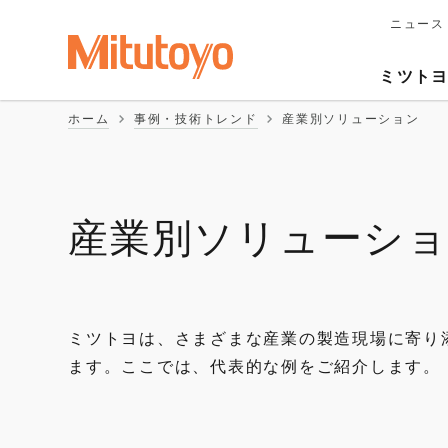
ニュース
メ
イ
Second
ン
ミツト
ナ
Naviga
ビ
ホーム
事例・技術トレンド
産業別ソリューション
ゲ
ー
シ
ョ
ン
産業別ソリューシ
ミツトヨは、さまざまな産業の製造現場に寄り
ます。ここでは、代表的な例をご紹介します。