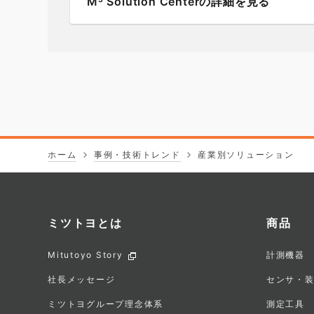
M
Solution Centerの詳細を見る
ホーム
事例・技術トレンド
産業別ソリューション
ミツトヨとは
商品
フ
Mitutoyo Story
計測機器
ッ
社長メッセージ
センサ・
タ
ミツトヨグループ理念体系
測定工具