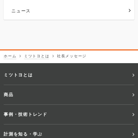
ニュース
ホーム
ミツトヨとは
社長メッセージ
フ
ミツトヨとは
ッ
商品
タ
事例・技術トレンド
ー
メ
計測を知る・学ぶ