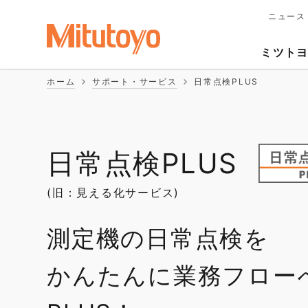
ニュース
メ
イ
Second
ン
ミツト
ナ
Naviga
ビ
ホーム
サポート・サービス
日常点検PLUS
ゲ
ー
シ
ョ
ン
日常点検PLUS
(旧：見える化サービス)
測定機の日常点検を
かんたんに業務フロー