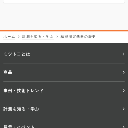
ホーム
計測を知る・学ぶ
精密測定機器の歴史
フ
ミツトヨとは
ッ
商品
タ
事例・技術トレンド
ー
メ
計測を知る・学ぶ
ニ
展示・イベント