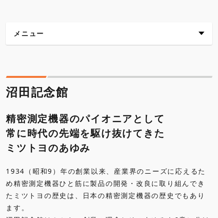
メニュー
沼田記念館
測定機器館
沼田記念館
ご利用案内・アクセス
精密測定機器のパイオニアとして
常に時代の先端を駆け抜けてきた
ご予約からご見学までの流れ
ミツトヨのあゆみ
ご予約
1934（昭和9）年の創業以来、産業界のニーズに応えるた
め精密測定機器ひと筋に製品の開発・改良に取り組んでき
バーチャルミュージアム
たミツトヨの歴史は、日本の精密測定機器の歴史でもあり
ます。