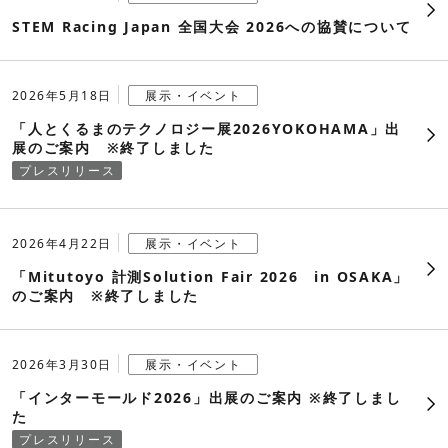
STEM Racing Japan 全国大会 2026への協賛について
2018年
その他
2017年
2026年5月18日
展示・イベント
2016年
「人とくるまのテクノロジー展2026YOKOHAMA」出
展のご案内 ※終了しました
プレスリリース
2015年
2014年
2026年4月22日
展示・イベント
2013年
「Mitutoyo 計測Solution Fair 2026 in OSAKA」
のご案内 ※終了しました
2012年
2011年
2026年3月30日
展示・イベント
「インターモールド2026」出展のご案内 ※終了しまし
2010年
た
プレスリリース