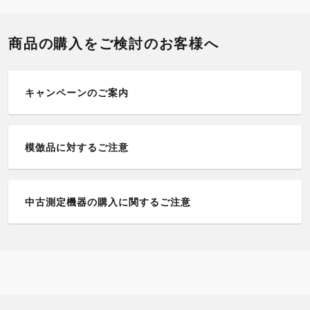
2022年
講習・セミナー
ジ
2021年
商品の購入をご検討のお客様へ
送
展示・イベント
り
2020年
サポート・サービス
キャンペーンのご案内
2019年
受賞・メディア掲載
2018年
その他
模倣品に対するご注意
2017年
2016年
中古測定機器の購入に関するご注意
2015年
2014年
2013年