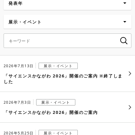
発表年
新着
展示・イベント
2026年
すべて
2025年
企業・経営
2024年
CSR情報
2026年7月13日
展示・イベント
2023年
「サイエンスかながわ 2026」開催のご案内 ※終了しま
商品
した
2022年
講習・セミナー
2021年
2026年7月3日
展示・イベント
展示・イベント
「サイエンスかながわ 2026」開催のご案内
2020年
サポート・サービス
2019年
2026年5月25日
展示・イベント
受賞・メディア掲載