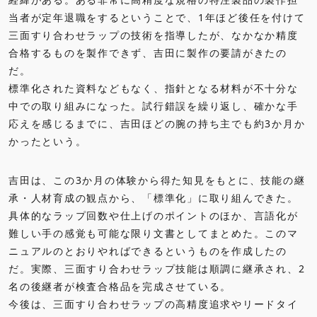
当者が定年退職をするということで、1年ほど後任を付けて
三面すり合わせラップの技術を指導したが、なかなか精度
合格するものを製作できず、吉田に製作の要請がきたの
だ。
標準化された資料などもなく、指針となる材料が不十分な
中での取り組みになった。試行錯誤を繰り返し、確かな手
応えを感じるまでに、吉田ほどの腕の持ち主でも約3か月か
かったという。
吉田は、この3か月の体験から得た知見をもとに、技能の継
承・人材育成の観点から、「標準化」に取り組んできた。
具体的なラップ回数や仕上げのポイントのほか、言語化が
難しい手の感覚も可能な限り文書としてまとめた。このマ
ニュアルのとおりやればできるというものを作成したの
だ。実際、三面すり合わせラップ技能は順調に継承され、2
名の後継者が検査合格品を完成させている。
今後は、三面すり合わせラップの高精度追求やリードタイ