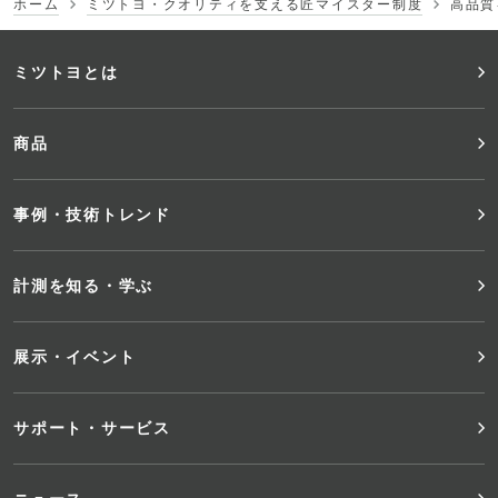
ホーム
ミツトヨ・クオリティを支える匠マイスター制度
高品質
フ
ミツトヨとは
ッ
商品
タ
事例・技術トレンド
ー
メ
計測を知る・学ぶ
ニ
展示・イベント
ュ
サポート・サービス
ー