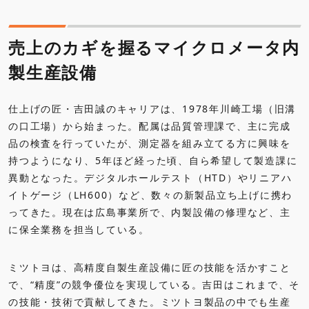
売上のカギを握るマイクロメータ内
製生産設備
仕上げの匠・吉田誠のキャリアは、1978年川崎工場（旧溝
の口工場）から始まった。配属は品質管理課で、主に完成
品の検査を行っていたが、測定器を組み立てる方に興味を
持つようになり、5年ほど経った頃、自ら希望して製造課に
異動となった。デジタルホールテスト（HTD）やリニアハ
イトゲージ（LH600）など、数々の新製品立ち上げに携わ
ってきた。現在は広島事業所で、内製設備の修理など、主
に保全業務を担当している。
ミツトヨは、高精度自製生産設備に匠の技能を活かすこと
で、“精度”の競争優位を実現している。吉田はこれまで、そ
の技能・技術で貢献してきた。ミツトヨ製品の中でも生産