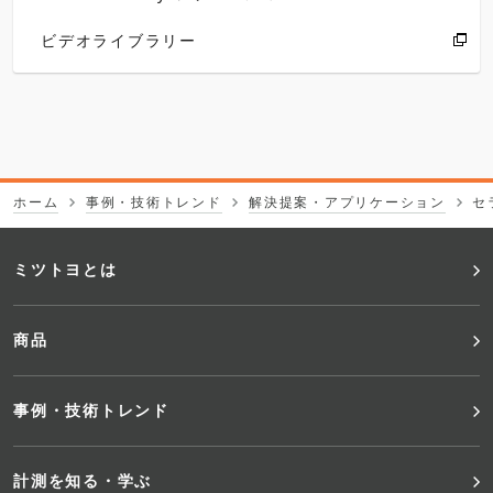
ビデオライブラリー
ホーム
事例・技術トレンド
解決提案・アプリケーション
セ
フ
ミツトヨとは
ッ
商品
タ
事例・技術トレンド
ー
メ
計測を知る・学ぶ