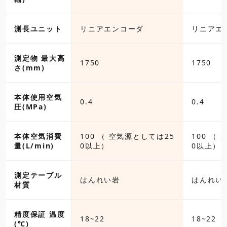
エンコーダ
測長ユニット
リニアエンコーダ
リニアエ
測定物 最大高
1750
1750
さ(mm)
本体使用空気
0.4
0.4
圧(MPa)
（ 空気源としては25
本体空気消費
100 （ 空気源としては25
100 （
量(L/min)
0以上）
0以上）
測定テーブル
い岩
はんれい岩
はんれい
材質
精度保証 温度
18~22
18~22
(℃)