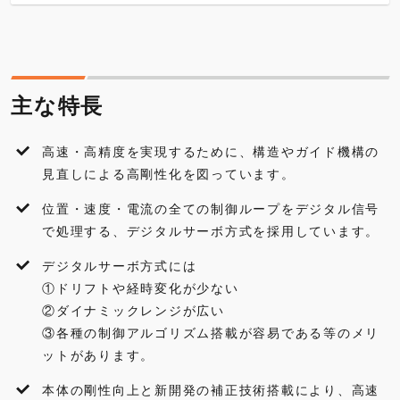
主な特長
仕様
主な特長
外観寸法図
高速・高精度を実現するために、構造やガイド機構の
各種ダウンロード
見直しによる高剛性化を図っています。
位置・速度・電流の全ての制御ループをデジタル信号
アクセサリ・オプション
で処理する、デジタルサーボ方式を採用しています。
よくあるご質問
デジタルサーボ方式には
①ドリフトや経時変化が少ない
②ダイナミックレンジが広い
③各種の制御アルゴリズム搭載が容易である等のメリ
ットがあります。
本体の剛性向上と新開発の補正技術搭載により、高速