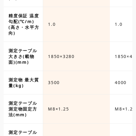
精度保証 温度
勾配(℃/m)
1.0
1.0
(高さ・水平方
向)
測定テーブル
280
大きさ(載物
1850×3280
1850×42
面)(mm)
測定物 最大質
3500
4000
量(kg)
測定テーブル
5
測定物固定方
M8×1.25
M8×1.25
法(mm)
測定テーブル