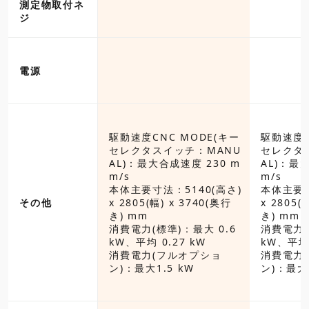
測定物取付ネ
ジ
電源
CNC MODE(キー
駆動速度CNC MODE(キー
駆動速度C
スイッチ：MANU
セレクタスイッチ：MANU
セレクタ
大合成速度 230 m
AL)：最大合成速度 230 m
AL)：最
m/s
m/s
寸法：4390(高さ)
本体主要寸法：5140(高さ)
本体主要寸
(幅) x 4740(奥行
その他
x 2805(幅) x 3740(奥行
x 2805(
き) mm
き) mm
標準)：最大 0.6
消費電力(標準)：最大 0.6
消費電力(
 0.27 kW
kW、平均 0.27 kW
kW、平均 
(フルオプショ
消費電力(フルオプショ
消費電力
1.5 kW
ン)：最大1.5 kW
ン)：最大1