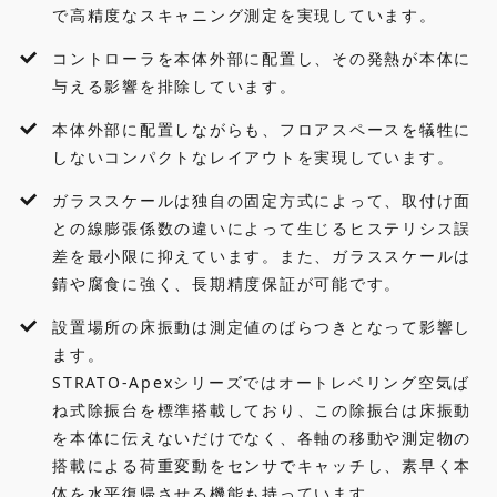
で高精度なスキャニング測定を実現しています。
コントローラを本体外部に配置し、その発熱が本体に
与える影響を排除しています。
本体外部に配置しながらも、フロアスペースを犠牲に
しないコンパクトなレイアウトを実現しています。
ガラススケールは独自の固定方式によって、取付け面
との線膨張係数の違いによって生じるヒステリシス誤
差を最小限に抑えています。また、ガラススケールは
錆や腐食に強く、長期精度保証が可能です。
設置場所の床振動は測定値のばらつきとなって影響し
ます。
STRATO-Apexシリーズではオートレベリング空気ば
ね式除振台を標準搭載しており、この除振台は床振動
を本体に伝えないだけでなく、各軸の移動や測定物の
搭載による荷重変動をセンサでキャッチし、素早く本
体を水平復帰させる機能も持っています。