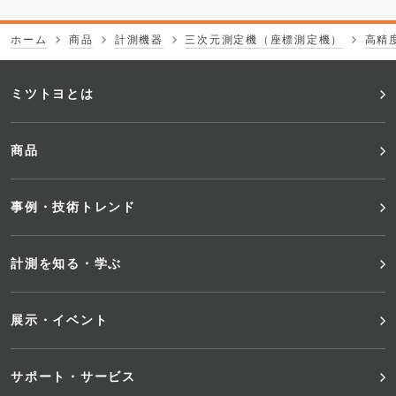
ホーム
商品
計測機器
三次元測定機（座標測定機）
高精
フ
ミツトヨとは
ッ
商品
タ
事例・技術トレンド
ー
メ
計測を知る・学ぶ
ニ
展示・イベント
ュ
サポート・サービス
ー