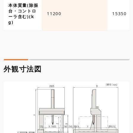
本体質量(除振
台・コントロ
11200
15350
ーラ含む)(k
g)
外観寸法図