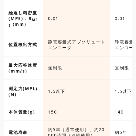
繰返し精密度
(MPE) : R
0.01
0.01
MP
(mm)
E
静電容量式アブソリュート
静電容量
位置検出方式
エンコーダ
エンコー
最大応答速度
無制限
無制限
(mm/s)
測定力(MPL)
1.5以下
1.5以下
(N)
本体質量(g)
150
140
約5年（通常使用）、約20
電池寿命
約5年
000時間（連続使用）