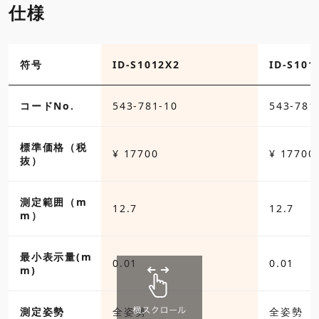
仕様
符号
ID-S1012X2
ID-S101
コードNo.
543-781-10
543-781
標準価格（税
¥ 17700
¥ 17700
抜）
測定範囲（m
12.7
12.7
m）
最小表示量(m
0.01
0.01
m)
測定姿勢
全姿勢
全姿勢