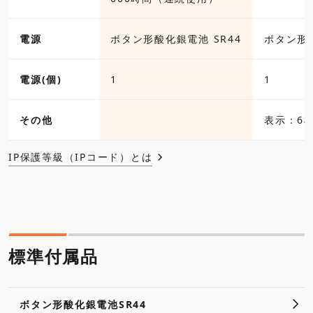
電源
ボタン形酸化銀電池 SR44
ボタン形酸
電源(個)
1
1
その他
表示：6桁
IP保護等級（IPコード）とは
標準付属品
ボタン形酸化銀電池SR44