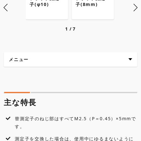
子(φ10)
子(8mm)
子(φ15)
1
7
メニュー
主な特長
仕様
主な特長
外観寸法図
替測定子のねじ部はすべてM2.5（P＝0.45）×5mmで
各種ダウンロード
測定子を交換した場合は、使用中にゆるまないように