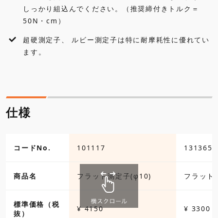
しっかり組込んでください。（推奨締付きトルク＝
50N・cm）
超硬測定子、 ルビー測定子は特に耐摩耗性に優れてい
ます。
仕様
コードNo.
101117
131365
商品名
フラット測定子(φ10)
フラット測
標準価格（税
¥ 4150
¥ 3300
抜）