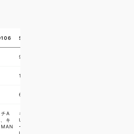
9106
STRATO-Active 9166
900
1600
600
チA
キーセレクタスイッチA
0、キ
UTO:各軸最大 300、キ
MAN
ーセレクタスイッチMAN
UAL:各軸最大 138