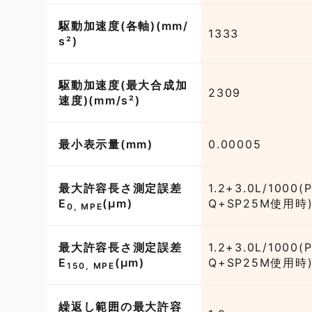
駆動加速度(各軸)(mm/
1333
s²)
駆動加速度(最大合成加
2309
速度)(mm/s²)
最小表示量(mm)
0.00005
最大許容長さ測定誤差
1.2+3.0L/1000(
E
(µm)
Q+SP25M使用時
0, MPE
最大許容長さ測定誤差
1.2+3.0L/1000(
E
(µm)
Q+SP25M使用時
150, MPE
繰返し範囲の最大許容