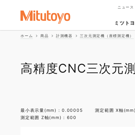
ニュース
メ
イ
Second
ン
ミツト
ナ
Naviga
ビ
ホーム
商品
計測機器
三次元測定機（座標測定機）
ゲ
ー
シ
ョ
ン
高精度CNC三次元測定
最小表示量(mm) : 0.00005
測定範囲 X軸(mm) 
測定範囲 Z軸(mm) : 600