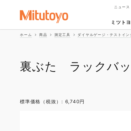
ニュース
メ
イ
Second
ン
ミツト
ナ
Naviga
ビ
ホーム
商品
測定工具
ダイヤルゲージ・テストイン
ゲ
ー
シ
ョ
ン
裏ぶた ラックバ
標準価格（税抜）: 6,740円