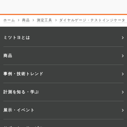
ホーム
商品
測定工具
ダイヤルゲージ・テストインジケータ
フ
ミツトヨとは
ッ
商品
タ
事例・技術トレンド
ー
メ
計測を知る・学ぶ
ニ
展示・イベント
ュ