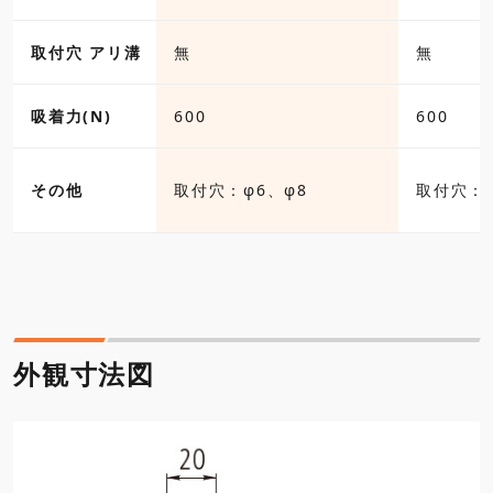
取付穴 アリ溝
無
無
吸着力(N)
600
600
その他
取付穴：φ6、φ8
取付穴：φ
外観寸法図