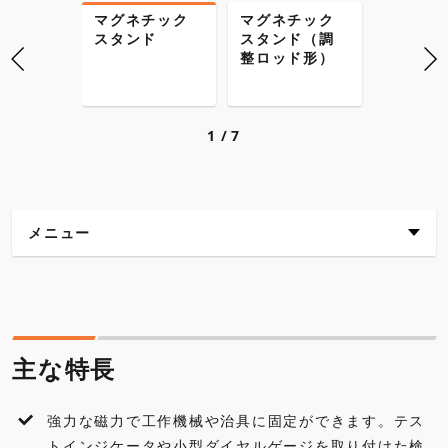
マグネチック
マグネチック
マグネ
スタンド
スタンド（調
スタン
整ロッド形）
レキシ
形）
1
7
メニュー
主な特長
仕様
主な特長
外観寸法図
強力な磁力で工作機械や治具に固定ができます。テス
各種ダウンロード
トインジケータや小型ダイヤルゲージを取り付けた検