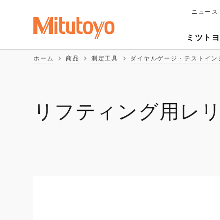
ニュース
メ
イ
Second
ン
ミツト
ナ
Naviga
ビ
ホーム
商品
測定工具
ダイヤルゲージ・テストイン
ゲ
ー
シ
ョ
ン
リフティング用レ