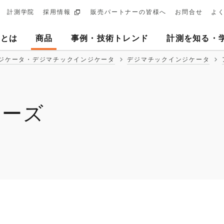
計測学院
採用情報
販売パートナーの皆様へ
お問合せ
よ
ary
ヨとは
商品
事例・技術トレンド
計測を知る・
tion
ジケータ・デジマチックインジケータ
デジマチックインジケータ
リーズ