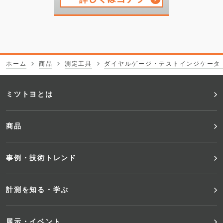
ホーム
商品
測定工具
ダイヤルゲージ・テストインジケータ
フ
ミツトヨとは
ッ
商品
タ
事例・技術トレンド
ー
メ
計測を知る・学ぶ
ニ
展示・イベント