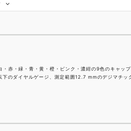
ド
白・赤・緑・青・黄・橙・ピンク・濃紺の9色のキャッ
以下のダイヤルゲージ、測定範囲12.7 mmのデジマチッ