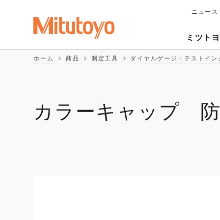
ニュース
メ
イ
Second
ン
ミツト
ナ
Naviga
ビ
ホーム
商品
測定工具
ダイヤルゲージ・テストイン
ゲ
ー
シ
ョ
ン
カラーキャップ 