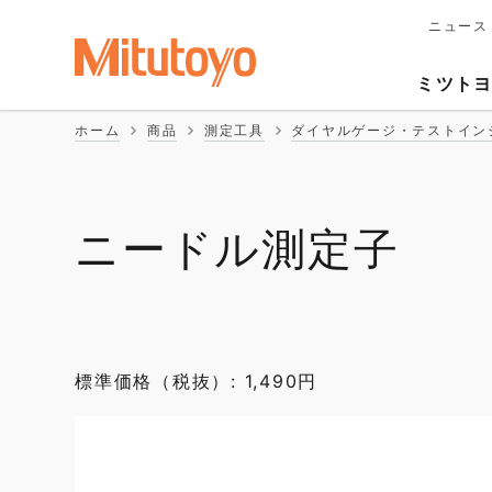
ニュース
メ
イ
Second
ン
ミツト
ナ
Naviga
ビ
ホーム
商品
測定工具
ダイヤルゲージ・テストイン
ゲ
ー
シ
ョ
ン
ニードル測定子
標準価格（税抜）: 1,490円