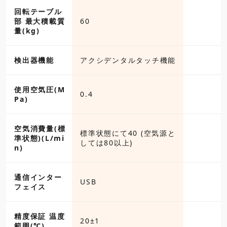
回転テーブル
部 最大積載質
60
量(kg)
検出器機能
アクシデンタルタッチ機能
使用空気圧(M
0.4
Pa)
空気消費量(標
標準状態にて40 (空気源と
準状態)(L/mi
しては80以上)
n)
通信インター
USB
フェイス
精度保証 温度
20±1
範囲(℃)