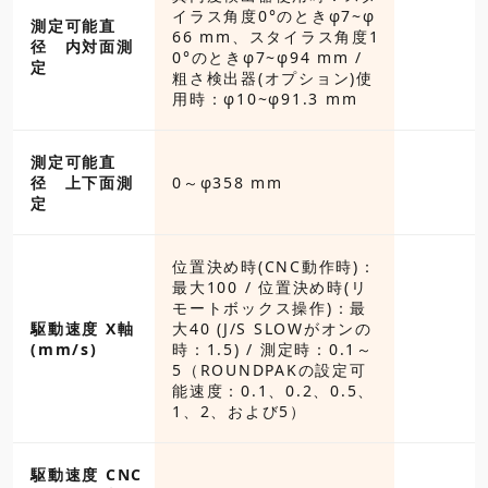
イラス角度0°のときφ7~φ
測定可能直
66 mm、スタイラス角度1
径 内対面測
0°のときφ7~φ94 mm /
定
粗さ検出器(オプション)使
用時：φ10~φ91.3 mm
測定可能直
径 上下面測
0～φ358 mm
定
位置決め時(CNC動作時)：
最大100 / 位置決め時(リ
モートボックス操作)：最
駆動速度 X軸
大40 (J/S SLOWがオンの
(mm/s)
時：1.5) / 測定時：0.1～
5（ROUNDPAKの設定可
能速度：0.1、0.2、0.5、
1、2、および5）
駆動速度 CNC