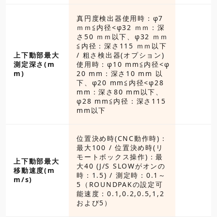
真円度検出器使用時：φ7
ｍｍ≦内径<φ32 ｍｍ：深
さ50 ｍｍ以下、φ32 ｍｍ
≦内径：深さ115 ｍｍ以下
上下動部最大
/ 粗さ検出器(オプション)
測定深さ(m
使用時：φ10 mm≦内径<φ
m)
20 mm：深さ10 mm 以
下、φ20 mm≦内径<φ28
mm：深さ80 mm以下、
φ28 mm≦内径：深さ115
mm以下
位置決め時(CNC動作時)：
最大100 / 位置決め時(リ
モートボックス操作)：最
上下動部最大
大40 (J/S SLOWがオンの
移動速度(m
時：1.5) / 測定時：0.1～
m/s)
5（ROUNDPAKの設定可
能速度：0.1,0.2,0.5,1,2
および5）