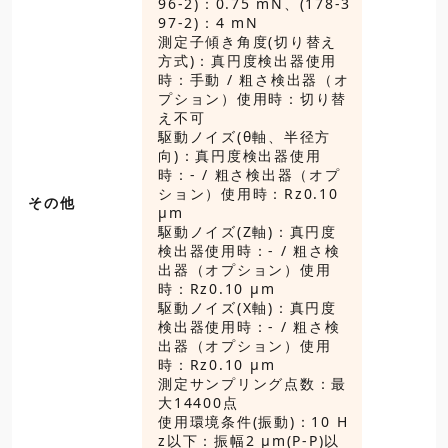
96-2)：0.75 mN、(178-3
97-2)：4 mN
測定子傾き角度(切り替え
方式)：真円度検出器使用
時：手動 / 粗さ検出器（オ
プション）使用時：切り替
え不可
駆動ノイズ(θ軸、半径方
向)：真円度検出器使用
時：- / 粗さ検出器（オプ
ション）使用時：Rz0.10
その他
μm
駆動ノイズ(Z軸)：真円度
検出器使用時：- / 粗さ検
出器（オプション）使用
時：Rz0.10 μm
駆動ノイズ(X軸)：真円度
検出器使用時：- / 粗さ検
出器（オプション）使用
時：Rz0.10 μm
測定サンプリング点数：最
大14400点
使用環境条件(振動)：10 H
z以下：振幅2 μm(P-P)以