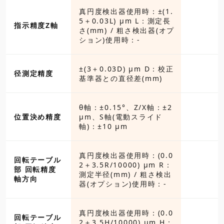
真円度検出器使用時：±(1.
5＋0.03L) μm L：測定長
指示精度Z軸
さ(mm) / 粗さ検出器(オプ
ション)使用時：-
±(3＋0.03D) μm D：校正
径測定精度
基準器との直径差(mm)
θ軸：±0.15°、Z/X軸：±2
位置決め精度
μm、S軸(電動スライド
軸)：±10 μm
真円度検出器使用時：(0.0
回転テーブル
2＋3.5R/10000) μm R：
部 回転精度
測定半径(mm) / 粗さ検出
軸方向
器(オプション)使用時：-
真円度検出器使用時：(0.0
回転テーブル
2＋3.5H/10000) μm H：