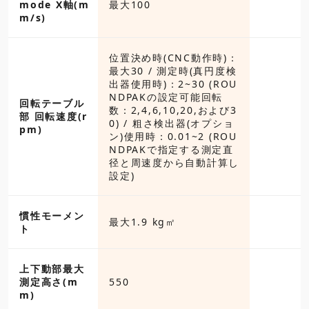
mode X軸(m
最大100
m/s)
位置決め時(CNC動作時)：
最大30 / 測定時(真円度検
出器使用時)：2~30 (ROU
NDPAKの設定可能回転
回転テーブル
数：2,4,6,10,20,および3
部 回転速度(r
0) / 粗さ検出器(オプショ
pm)
ン)使用時：0.01~2 (ROU
NDPAKで指定する測定直
径と周速度から自動計算し
設定)
慣性モーメン
最大1.9 kg㎡
ト
上下動部最大
測定高さ(m
550
m)