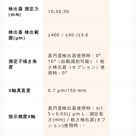
検出器 測定力
10,30,50
(mN)
検出器 検出範
±400 / ±40 /±3.6
囲(µm)
真円度検出器使用時：0°、
測定子傾き角
10°（自動識別可能） / 粗
度
さ検出器（オプション）使
用時：0°
X軸真直度
0.7 μm/150 mm
真円度検出器使用時：±(1.
5＋0.03L) μm L：測定長
指示精度X軸
さ(mm) / 粗さ検出器(オプ
ション)使用時：-