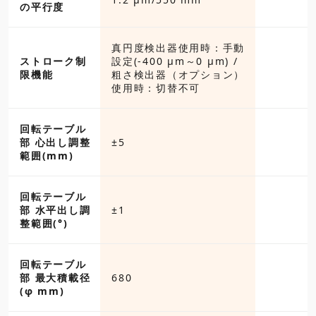
の平行度
真円度検出器使用時：手動
ストローク制
設定(-400 μm～0 μm) /
限機能
粗さ検出器（オプション）
使用時：切替不可
回転テーブル
部 心出し調整
±5
範囲(mm)
回転テーブル
部 水平出し調
±1
整範囲(°)
回転テーブル
部 最大積載径
680
(φ mm)