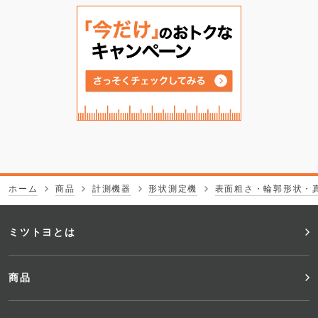
ホーム
商品
計測機器
形状測定機
表面粗さ・輪郭形状・
フ
ミツトヨとは
ッ
商品
タ