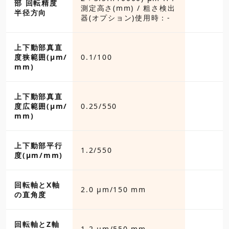
部 回転精度
測定高さ(mm) / 粗さ検出
半径方向
器(オプション)使用時：-
上下動部真直
度狭範囲(µm/
0.1/100
mm)
上下動部真直
度広範囲(µm/
0.25/550
mm)
上下動部平行
1.2/550
度(µm/mm)
回転軸とX軸
2.0 μm/150 mm
の直角度
回転軸とZ軸
1.2 μm/550 mm