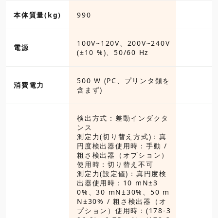
本体質量(kg)
990
100V~120V、200V~240V
電源
(±10 %)、50/60 Hz
500 W (PC、プリンタ類を
消費電力
含まず)
検出方式：差動インダクタ
ンス
測定力(切り替え方式)：真
円度検出器使用時：手動 /
粗さ検出器（オプション）
使用時：切り替え不可
測定力(設定値)：真円度検
出器使用時：10 mN±3
0%、30 mN±30%、50 m
N±30% / 粗さ検出器（オ
プション）使用時：(178-3