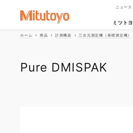
ニュース
メ
イ
Second
ン
ミツト
ナ
Naviga
ビ
ホーム
商品
計測機器
三次元測定機（座標測定機）
ゲ
ー
シ
ョ
ン
Pure DMISPAK