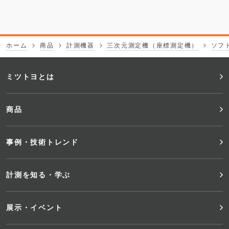
ホーム
商品
計測機器
三次元測定機（座標測定機）
ソフ
フ
ミツトヨとは
ッ
商品
タ
事例・技術トレンド
ー
メ
計測を知る・学ぶ
ニ
展示・イベント
ュ