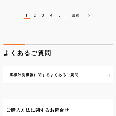
1
2
3
4
5
最後
ペ
…
カ
ペ
ペ
ペ
ペ
レ
ー
ー
ー
ー
ー
ン
ジ
ジ
ジ
ジ
ト
ジ
ペ
ー
送
ジ
り
よくあるご質問
座標計測機器に関するよくあるご質問
ご購入方法に関するお問合せ