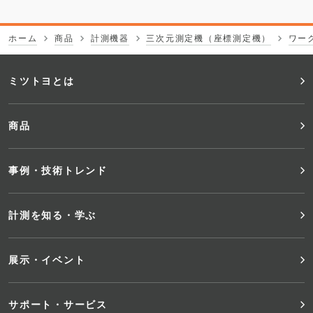
ホーム
商品
計測機器
三次元測定機（座標測定機）
ワー
フ
ミツトヨとは
ッ
商品
タ
事例・技術トレンド
ー
メ
計測を知る・学ぶ
ニ
展示・イベント
ュ
サポート・サービス