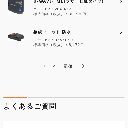
U-WAVE-TMB(ブザー仕様タイプ)
コードNo
264-627
標準価格（税抜）
30,300円
接続ユニット 防水
コードNo
02AZF310
標準価格（税抜）
8,470円
1
2
最後
ペ
カ
ペ
レ
ー
ン
ジ
ー
ト
ペ
ジ
ー
ジ
送
よくあるご質問
り