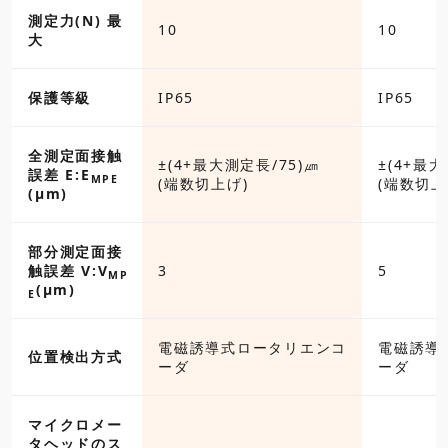
測定力(N) 最
10
10
大
保護等級
IP65
IP65
全測定面接触
±(4+最大測定長/75)㎛
±(4+最
誤差 E:E
MPE
(端数切上げ)
(端数切上
(µm)
部分測定面接
触誤差 V:V
3
5
MP
(µm)
E
電磁誘導式ロータリエンコ
電磁誘導
位置検出方式
ーダ
ーダ
マイクロメー
タヘッドのス