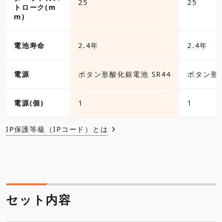
25
25
トローク(m
m)
電池寿命
2.4年
2.4年
電源
ボタン形酸化銀電池 SR44
ボタン形酸
電源(個)
1
1
IP保護等級（IPコード）とは
セット内容