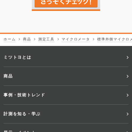
ホーム
商品
測定工具
マイクロメータ
標準外側マイクロ
フ
ミツトヨとは
ッ
商品
タ
事例・技術トレンド
ー
メ
計測を知る・学ぶ
ニ