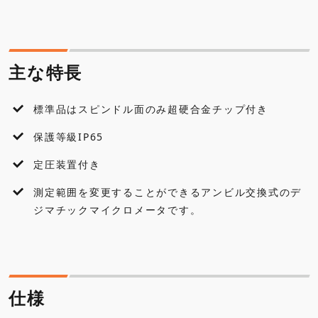
主な特長
仕様
主な特長
セット内容
標準品はスピンドル面のみ超硬合金チップ付き
各種ダウンロード
保護等級IP65
アクセサリ・オプション
定圧装置付き
測定範囲を変更することができるアンビル交換式のデ
よくあるご質問
ジマチックマイクロメータです。
仕様