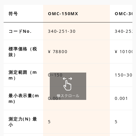
符号
OMC-150MX
OMC-30
コードNo.
340-251-30
340-252
標準価格（税
¥ 78800
¥ 10100
抜）
測定範囲（m
m）
最小表示量(m
0.001
0.001
m)
測定力(N) 最
5
5
小