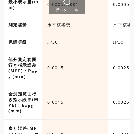
最小表示量(m
0.0005,0.001
0.0005,0
m)
測定姿勢
水平横姿勢
水平横姿
保護等級
IP30
IP30
部分測定範囲
行き指示誤差
0.0015
0.0025
(MPE) : P
MP
(mm)
E
全測定範囲行
き指示誤差(M
0.0015
0.0025
PE) : E
MPE
(mm)
戻り誤差(MP
E) : H
(m
0.0015
0.0025