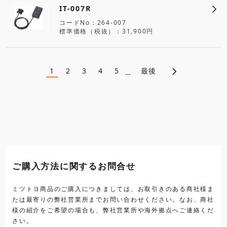
IT-007R
コードNo
264-007
標準価格（税抜）
31,900円
1
2
3
4
5
最後
ペ
…
カ
ペ
ペ
ペ
ペ
レ
ー
ー
ー
ー
ー
ン
ジ
ジ
ジ
ジ
ト
ジ
ペ
ー
送
ジ
り
ご購入方法に関するお問合せ
ミツトヨ商品のご購入につきましては、お取引きのある商社様ま
たは最寄りの弊社営業所までお問い合わせください。なお、商社
様の紹介をご希望の場合も、弊社営業所や海外拠点へご連絡くだ
さい。