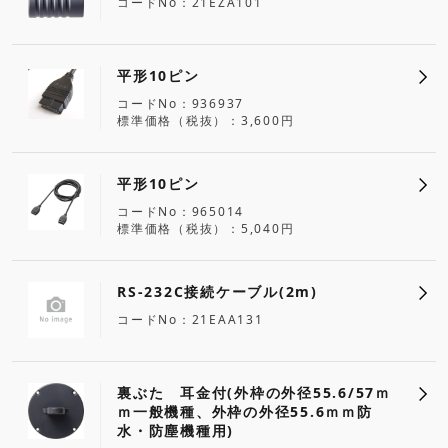
コードNo
21EZA101
平形10ピン
コードNo
936937
標準価格（税抜）
3,600円
平形10ピン
コードNo
965014
標準価格（税抜）
5,040円
RS-232C接続ケーブル(2m)
コードNo
21EAA131
裏ぶた 耳金付(外枠の外径55.6/57ｍ
ｍ一般機種、外枠の外径55.6ｍｍ防
水・防塵機種用)