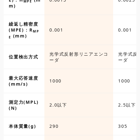
MPE
m)
繰返し精密度
(MPE) : R
0.001
0.001
MP
(mm)
E
光学式反射形リニアエンコ
光学式反
位置検出方式
ーダ
ーダ
最大応答速度
1000
1000
(mm/s)
測定力(MPL)
2.0以下
2.5以下
(N)
本体質量(g)
290
305