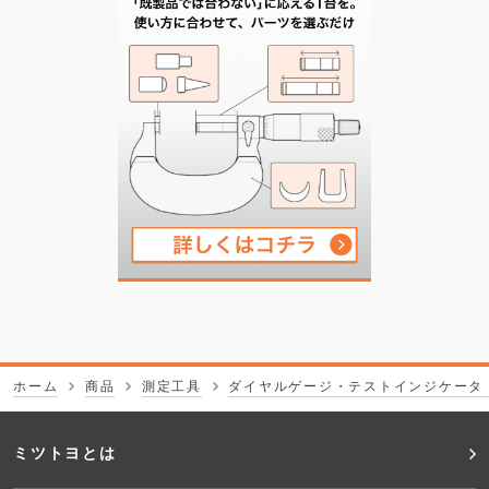
ホーム
商品
測定工具
ダイヤルゲージ・テストインジケータ
フ
ミツトヨとは