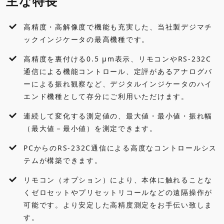
主な特長
標準付属品
高精度・高解像度で機能も充実した、当社製デジマチ
外観寸法図
ックインジケータの最高機種です。
高精度を裏付ける0.5 μm表示、リモコンやRS-232C
各種ダウンロード
通信による機能コントロール、定評があるアナログバ
ーによる振れ観察など、デジタルインジケータのハイ
アクセサリ・オプション
エンド機種として存分にご利用いただけます。
連続して変化する測定値の、最大値・最小値・振れ幅
（最大値－最小値）を測定できます。
PCからのRS-232C通信による高度なコントロールシス
テムが構築できます。
リモコン（オプション）により、本体に触れることな
くゼロセットやプリセットリコールなどの遠隔操作が
可能です。より安定した高精度測定をお手伝い致しま
す。