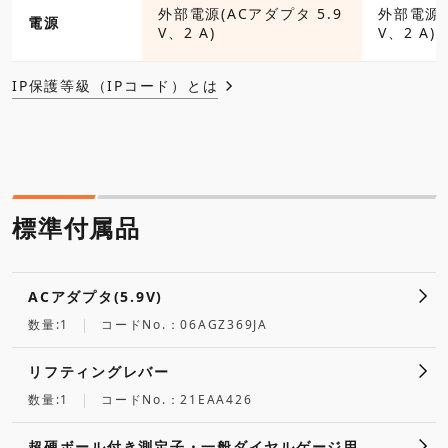
外部電源(ACアダプタ 5.9
外部電源(
電源
V、2 A)
V、2 A)
IP保護等級（IPコード）とは
標準付属品
ACアダプタ(5.9V)
数量:1
コードNo.：06AGZ369JA
リフティングレバー
数量:1
コードNo.：21EAA426
超硬ボール付き測定子・一般ダイヤルゲージ用