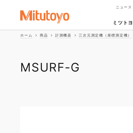
ニュース
メ
イ
Second
ン
ミツト
ナ
Naviga
ビ
ホーム
商品
計測機器
三次元測定機（座標測定機）
ゲ
ー
シ
ョ
ン
MSURF-G