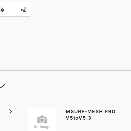
る
ン
MSURF-MESH PRO
V5toV5.3