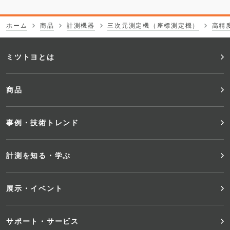
ホーム
商品
計測機器
三次元測定機（座標測定機）
高精
フ
ミツトヨとは
ッ
商品
タ
事例・技術トレンド
ー
メ
計測を知る・学ぶ
ニ
展示・イベント
ュ
サポート・サービス
ー