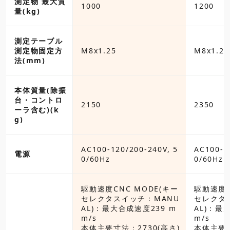
測定物 最大質
1000
1200
量(kg)
測定テーブル
5
測定物固定方
M8x1.25
M8x1.25
法(mm)
本体質量(除振
台・コントロ
2150
2350
ーラ含む)(k
g)
120/200-240V, 5
AC100-120/200-240V, 5
AC100-1
電源
0/60Hz
0/60Hz
CNC MODE(キー
駆動速度CNC MODE(キー
駆動速度C
スイッチ：MANU
セレクタスイッチ：MANU
セレクタ
大合成速度239 m
AL)：最大合成速度239 m
AL)：最
m/s
m/s
寸法：2730(高さ)
本体主要寸法：2730(高さ)
本体主要寸