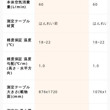
本体空気消費
60
60
量(L/min)
測定テーブル
い岩
はんれい岩
はんれい
材質
精度保証 温度
18~22
18~22
(℃)
精度保証 温度
勾配(℃/m)
1.0
1.0
(高さ・水平方
向)
測定テーブル
20
大きさ(載物
876x1720
1076x17
面)(mm)