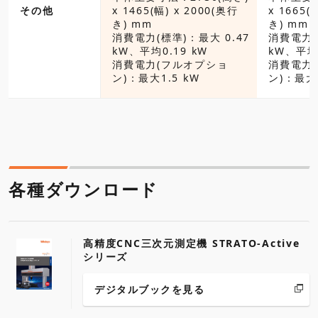
(幅) x 1700(奥行
その他
x 1465(幅) x 2000(奥行
x 1665(
き) mm
き) mm
標準)：最大 0.47
消費電力(標準)：最大 0.47
消費電力(
0.19 kW
kW、平均0.19 kW
kW、平均0
(フルオプショ
消費電力(フルオプショ
消費電力
1.5 kW
ン)：最大1.5 kW
ン)：最大1
各種ダウンロード
高精度CNC三次元測定機 STRATO-Active
シリーズ
デジタルブックを見る