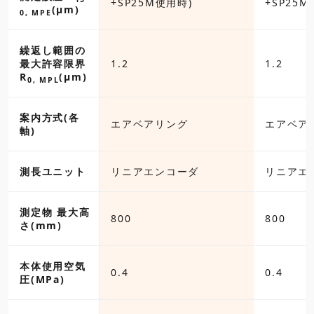
M使用時)
+SP25M使用時)
+SP25M
(µm)
0, MPE
繰返し範囲の
最大許容限界
1.2
1.2
R
(µm)
0, MPL
案内方式(各
アリング
エアベアリング
エアベア
軸)
エンコーダ
測長ユニット
リニアエンコーダ
リニアエ
測定物 最大高
800
800
さ(mm)
本体使用空気
0.4
0.4
圧(MPa)