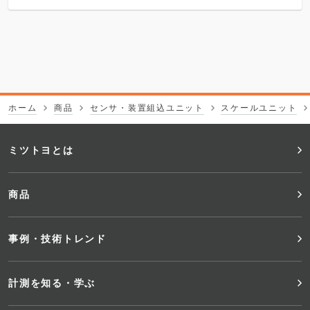
ホーム
商品
センサ・装置組込ユニット
スケールユニット
フ
ミツトヨとは
ッ
商品
タ
事例・技術トレンド
ー
メ
計測を知る・学ぶ