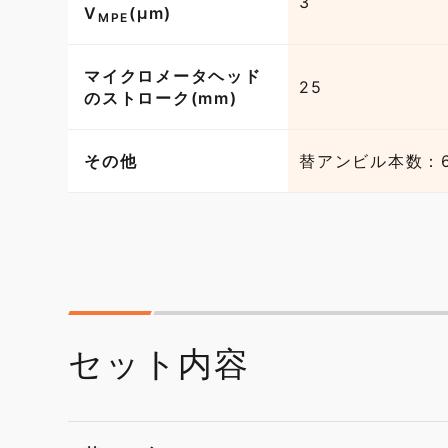
3
V
(µm)
MPE
マイクロメータヘッド
25
のストローク(mm)
その他
替アンビル本数：
セット内容