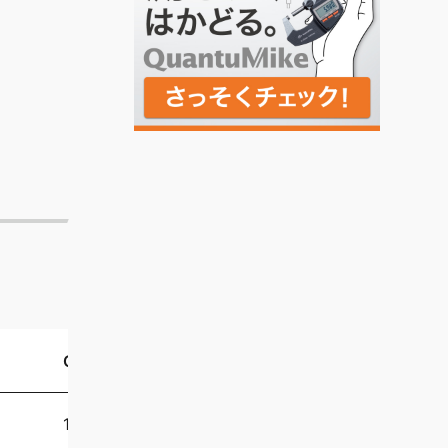
OMC-500
OMC-600
104-143
104-144