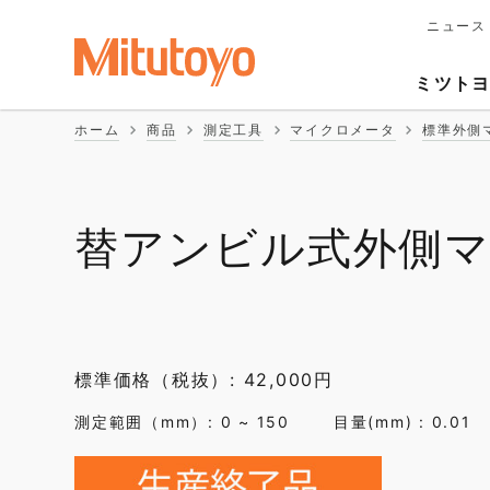
ニュース
メ
イ
Second
ン
ミツト
ナ
Naviga
ビ
ホーム
商品
測定工具
マイクロメータ
標準外側
ゲ
ー
シ
ョ
ン
替アンビル式外側マ
標準価格（税抜）: 42,000円
測定範囲（mm）: 0 ~ 150
目量(mm) : 0.01