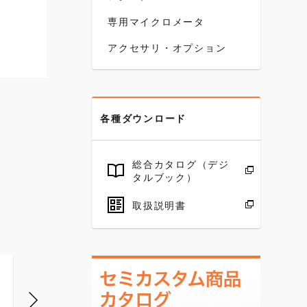
専用マイクロメータ
アクセサリ・オプション
各種ダウンロード
総合カタログ（デジ
タルブック）
取扱説明書
OMC-700
OMC-800
OMC-90
測定範囲
測定範囲
測定範囲
(mm):600 ～
(mm):700 ～
(mm):800