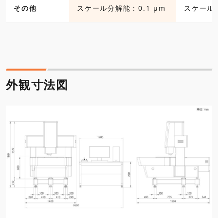
その他
スケール分解能：0.1 μm
スケール分
外観寸法図