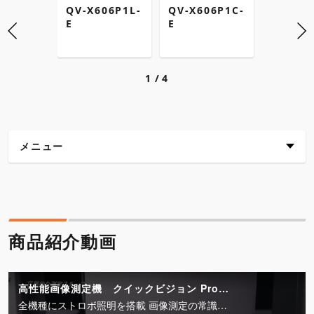
QV-X606P1L-
QV-X606P1C-
QV-X60
E
E
E
1
4
メニュー
商品紹介動画
主な特長
商品紹介動画
仕様
外観寸法図