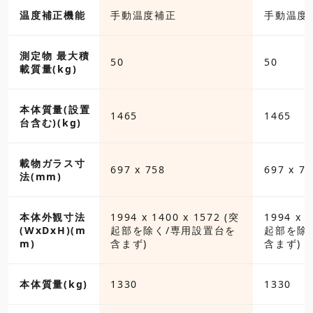
温度補正機能
手動温度補正
手動温度
測定物 最大積
50
50
載質量(kg)
本体質量(設置
1465
1465
台含む)(kg)
載物ガラス寸
697 x 758
697 x 75
法(mm)
本体外観寸法
1994 x 1400 x 1572 (突
1994 x 
(WxDxH)(m
起部を除く/専用設置台を
起部を除
m)
含まず)
含まず)
本体質量(kg)
1330
1330