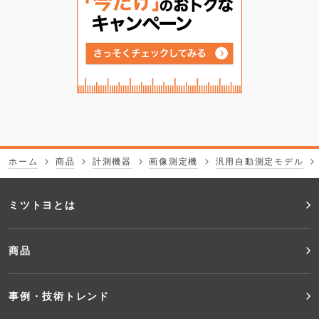
ホーム
商品
計測機器
画像測定機
汎用自動測定モデル
フ
ミツトヨとは
ッ
商品
タ
事例・技術トレンド
ー