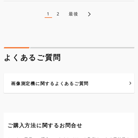
1
2
最後
ペ
カ
ペ
レ
ー
ン
ジ
ー
ト
ペ
ジ
ー
ジ
送
よくあるご質問
り
画像測定機に関するよくあるご質問
ご購入方法に関するお問合せ