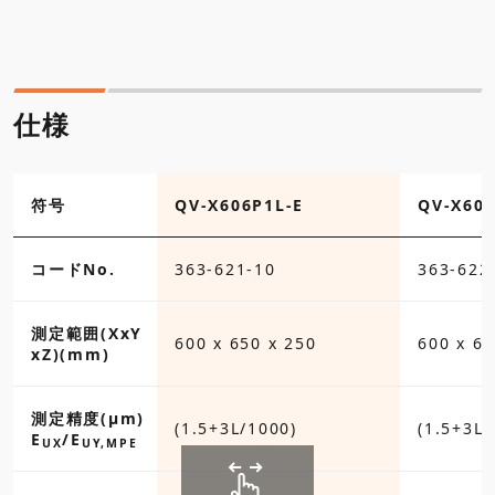
仕様
符号
QV-X606P1L-E
QV-X606
コードNo.
363-621-10
363-622
測定範囲(XxY
600 x 650 x 250
600 x 65
xZ)(mm)
測定精度(µm)
(1.5+3L/1000)
(1.5+3L/
E
/E
UX
UY,MPE