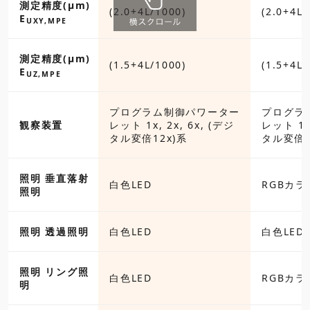
測定精度(µm)
(2.0+4L/1000)
(2.0+4L/
E
UXY,MPE
測定精度(µm)
(1.5+4L/1000)
(1.5+4L/
E
UZ,MPE
プログラム制御パワーター
プログラ
観察装置
レット 1x, 2x, 6x, (デジ
レット 1x,
タル変倍12x)系
タル変倍1
照明 垂直落射
白色LED
RGBカラ
照明
照明 透過照明
白色LED
白色LED
照明 リング照
白色LED
RGBカラ
明