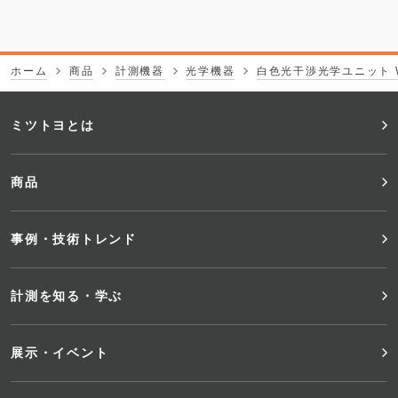
ホーム
商品
計測機器
光学機器
白色光干渉光学ユニット WL
フ
ミツトヨとは
ッ
商品
タ
事例・技術トレンド
ー
メ
計測を知る・学ぶ
ニ
展示・イベント
ュ