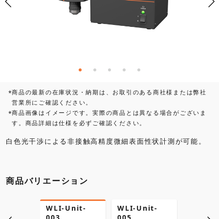
商品の最新の在庫状況・納期は、お取引のある商社様または弊社
*
営業所にご確認ください。
商品画像はイメージです。実際の商品とは異なる場合がございま
*
す。商品詳細は仕様を必ずご確認ください。
白色光干渉による非接触高精度微細表面性状計測が可能。
商品バリエーション
WLI-Unit-
WLI-Unit-
WLI-Un
003
005
010