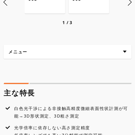
1
3
メニュー
主な特長
仕様
主な特長
外観寸法図
白色光干渉による非接触高精度微細表面性状計測が可
各種ダウンロード
能→3D形状測定、3D粗さ測定
光学倍率に依存しない高さ測定精度
アクセサリ・オプション