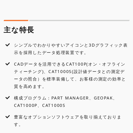
主な特長
仕様
主な特長
標準付属品
シンプルでわかりやすいアイコンと3Dグラフィック表
各種ダウンロード
示を採用したデータ処理装置です。
CADデータを活用できるCAT100P(オン・オフライン
アクセサリ・オプション
ティーチング)、CAT1000S(設計値データとの測定デ
ータの照合）を標準装備して、お客様の測定の効率と
質を高めます。
構成プログラム：PART MANAGER、GEOPAK、
CAT1000P、CAT1000S
豊富なオプションソフトウェアを取り揃えておりま
す。