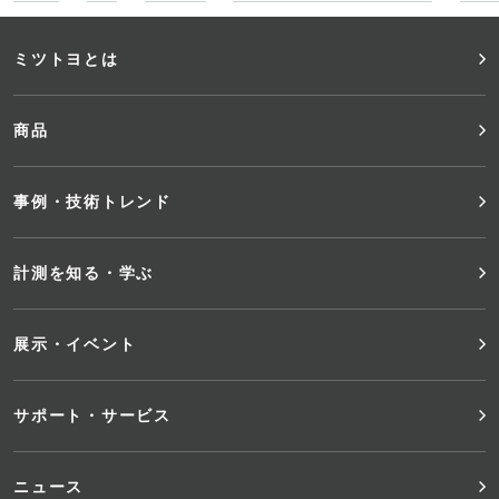
フ
ミツトヨとは
ッ
商品
タ
事例・技術トレンド
ー
メ
計測を知る・学ぶ
ニ
展示・イベント
ュ
サポート・サービス
ー
ニュース