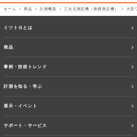
ホーム
商品
計測機器
三次元測定機（座標測定機）
大型
フ
ミツトヨとは
ッ
商品
タ
事例・技術トレンド
ー
メ
計測を知る・学ぶ
ニ
展示・イベント
ュ
サポート・サービス
ー