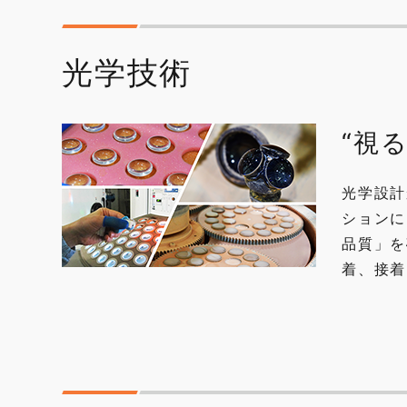
光学技術
“視
光学設計
ションに
品質」を
着、接着