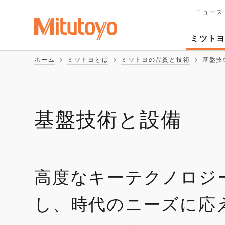
ニュース
メ
イ
Second
ン
ミツト
ナ
Naviga
ビ
ホーム
ミツトヨとは
ミツトヨの品質と技術
基盤技
ゲ
ー
シ
ョ
ン
基盤技術と設備
高度なキーテクノロジ
し、時代のニーズに応