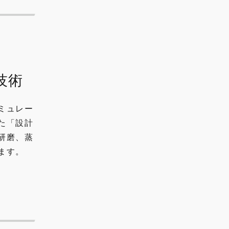
技術
ミュレー
た「設計
研磨、蒸
ます。