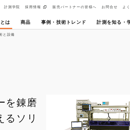
計測学院
採用情報
販売パートナーの皆様へ
お問合せ
よ
ary
ヨとは
商品
事例・技術トレンド
計測を知る・
tion
術と設備
ーを錬磨
えるソリ