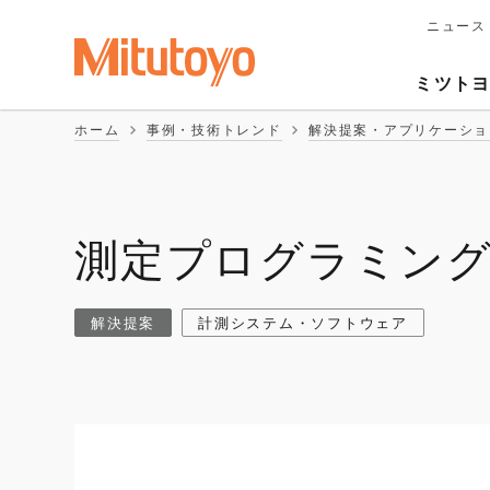
ニュース
メ
イ
Second
ン
ミツト
ナ
Naviga
ビ
ホーム
事例・技術トレンド
解決提案・アプリケーショ
ゲ
ー
シ
ョ
ン
測定プログラミン
解決提案
計測システム・ソフトウェア