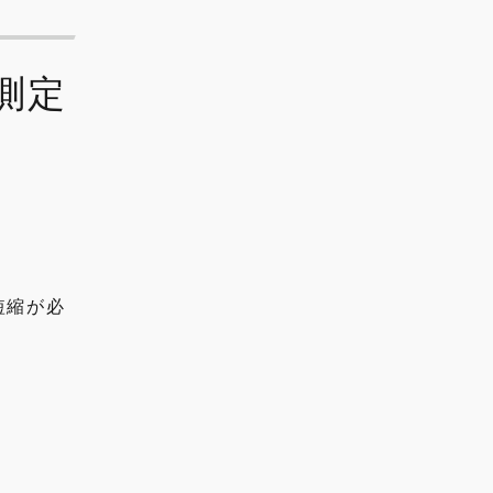
測定
短縮が必