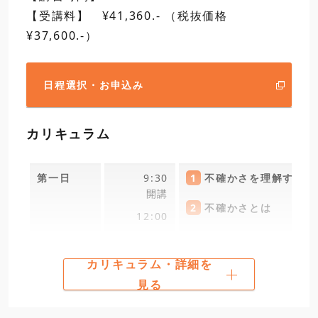
昼食
【受講料】 ¥41,360.- （税抜価格
¥37,600.-）
13:00
5
平面度
16:30
平面度測定と評価実習（
閉講
日程選択・お申込み
カリキュラム
日程選択・お申込み
第一日
9:30
1
不確かさを理解するた
開講
2
不確かさとは
12:00
昼食
カリキュラム・詳細を
13:00
3
不確かさ評価の概要
見る
4
不確かさ評価の実際（