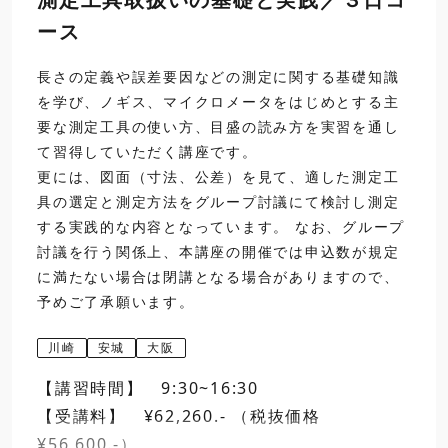
ース
13:00
2
外側マイクロメータの
12:00
長さの定義や誤差要因などの測定に関する基礎知識
昼食
を学び、ノギス、マイクロメータをはじめとする主
要な測定工具の使い方、目盛の読み方を実習を通し
13:00
6
ダイヤルゲージの取扱
て習得していただく講座です。
16:30
標準外側マイクロメータ
更には、図面（寸法、公差）を見て、適した測定工
閉講
具の選定と測定方法をグループ討議にて検討し測定
する実践的な内容となっています。 なお、グループ
討議を行う関係上、本講座の開催では申込数が規定
日程選択・お申込み
に満たない場合は閉講となる場合がありますので、
予めご了承願います。
標準形
てこ式ダ
川崎
安城
大阪
ダイヤルゲージ
【講習時間】 9:30~16:30
7
シリンダゲージの取扱
【受講料】 ¥62,260.- （税抜価格
¥56,600.-）