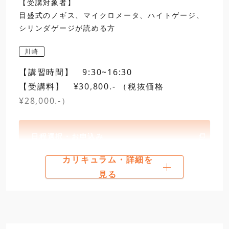
【受講対象者】
目盛式のノギス、マイクロメータ、ハイトゲージ、
シリンダゲージが読める方
川崎
【講習時間】 9:30~16:30
【受講料】 ¥30,800.- （税抜価格
¥28,000.-）
日程選択・お申込み
カリキュラム・詳細を
カリキュラム
見る
第一日
9:30
1
製作等作業試験問題内
開講
試験時間、注意事項、試