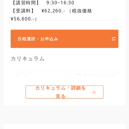
【講習時間】 9:30~16:30
【受講料】 ¥62,260.- （税抜価格
第三日
9:30
7
内径測定の実習
¥56,600.-）
日程選択・お申込み
標準形
カリキュラム
12:00
ダイヤルゲージ
ダイ
キャリバー形デジタル
昼食
12:00
第一日
9:30
1
内側マイクロメータ
定期検査の準備
開講
13:00
2
測定工具の検査実習（
カリキュラム・詳細を
昼食
見る
・Ｍ形標準ノギス
・デジタルノギス
13:00
8
総合測定実習
16:30
課題の測定物について、
12:00
閉講
昼食