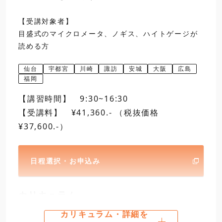
【受講対象者】
目盛式のマイクロメータ、ノギス、ハイトゲージが
読める方
標準外側マイクロメータ
16:30
仙台
宇都宮
川崎
諏訪
安城
大阪
広島
福岡
第二日
9:30
4
ノギスの実習
【講習時間】 9:30~16:30
【受講料】 ¥41,360.- （税抜価格
¥37,600.-）
12:00
日程選択・お申込み
M形標準ノギス
昼食
カリキュラム
13:00
5
ハイトゲージの実習
カリキュラム・詳細を