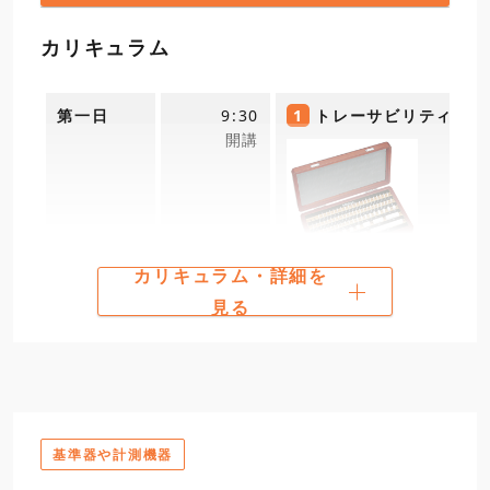
12:00
16:30
・「品質管理」問題
カリキュラム
閉講
・出題傾向と対策
昼食
第一日
9:30
1
トレーサビリティとブ
13:00
3
学科試験問題内容
開講
日程選択・お申込み
試験時間、注意事項、試
4
学科試験問題の解説
16:30
閉講
過去の出題問題の解説
カリキュラム・詳細を
2
マイクロメータ基準棒
見る
日程選択・お申込み
基準器や計測機器
12:00