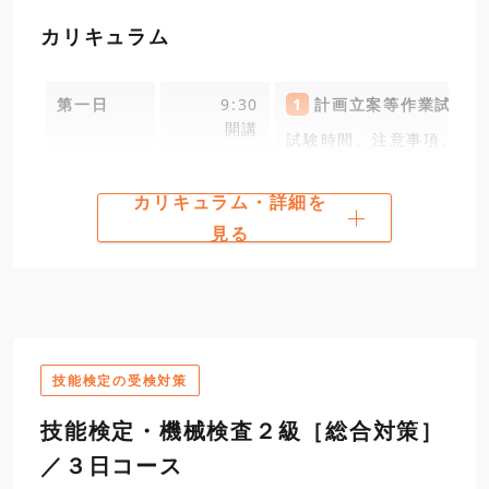
カリキュラム
第一日
9:30
1
計画立案等作業試験問
開講
試験時間、注意事項、試
2
数学上の基礎知識
カリキュラム・詳細を
解答に必要な三角関数お
見る
3
問題の解説
12:00
説明図、測定段取り方法
昼食
技能検定の受検対策
13:00
3
問題の解説（続き）
技能検定・機械検査２級［総合対策］
説明図、測定段取り方法
／３日コース
4
計画立案等作業試験に