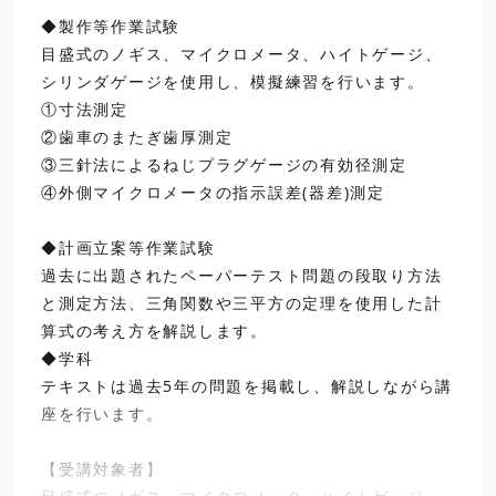
◆製作等作業試験
16:30
・「品質管理」問題
目盛式のノギス、マイクロメータ、ハイトゲージ、
閉講
・出題傾向と対策
シリンダゲージを使用し、模擬練習を行います。
①寸法測定
②歯車のまたぎ歯厚測定
日程選択・お申込み
③三針法によるねじプラグゲージの有効径測定
④外側マイクロメータの指示誤差(器差)測定
◆計画立案等作業試験
過去に出題されたペーパーテスト問題の段取り方法
と測定方法、三角関数や三平方の定理を使用した計
算式の考え方を解説します。
◆学科
テキストは過去5年の問題を掲載し、解説しながら講
座を行います。
【受講対象者】