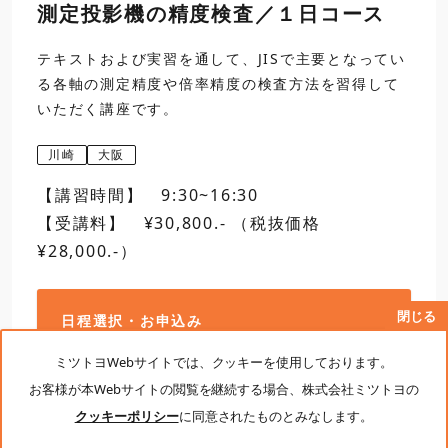
測定投影機の精度検査／１日コース
昼食
テキストおよび実習を通して、JISで主要となってい
る各軸の測定精度や倍率精度の検査方法を習得して
13:00
3
キャリパチェッカの検
いただく講座です。
川崎
大阪
【講習時間】 9:30~16:30
【受講料】 ¥30,800.- （税抜価格
¥28,000.-）
計測学院トップ
講座・会場一覧
4
ハイトマスタの検査実
閉じる
日程選択・お申込み
受講者へのご案内
書籍・テキスト販売
ミツトヨWebサイトでは、クッキーを使用しております。
カリキュラム
お客様が本Webサイトの閲覧を継続する場合、株式会社ミツトヨの
特定商取引法に基づく表示
クッキーポリシー
に同意されたものとみなします。