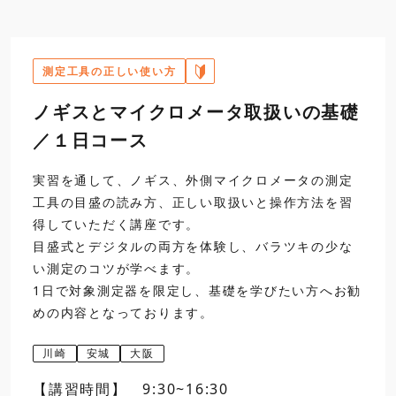
M形標準ノギス
昼食
測定工具の正しい使い方
13:00
2
ハイトゲージの取扱い
ノギスとマイクロメータ取扱いの基礎
／１日コース
実習を通して、ノギス、外側マイクロメータの測定
工具の目盛の読み方、正しい取扱いと操作方法を習
得していただく講座です。
目盛式とデジタルの両方を体験し、バラツキの少な
標準ハイトゲージ
直読ハイ
い測定のコツが学べます。
1日で対象測定器を限定し、基礎を学びたい方へお勧
3
外側マイクロメータの
めの内容となっております。
川崎
安城
大阪
【講習時間】 9:30~16:30