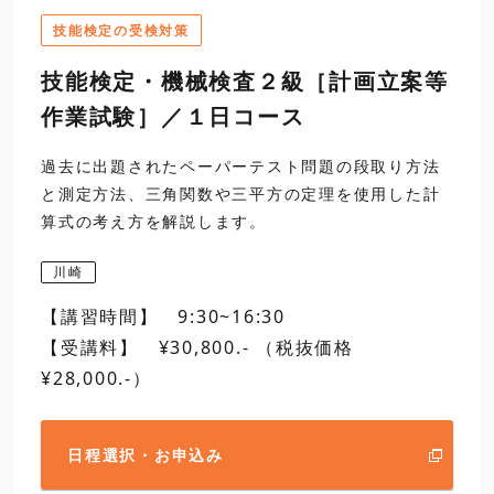
2
作業実習
技能検定の受検対策
12:00
寸法測定
技能検定・機械検査２級［計画立案等
作業試験］／１日コース
昼食
13:00
2
作業実習（続き）
過去に出題されたペーパーテスト問題の段取り方法
と測定方法、三角関数や三平方の定理を使用した計
・歯車のまたぎ歯厚測定
算式の考え方を解説します。
16:30
・三針法によるねじプラ
閉講
・外側マイクロメータの
川崎
【講習時間】 9:30~16:30
日程選択・お申込み
【受講料】 ¥30,800.- （税抜価格
¥28,000.-）
日程選択・お申込み