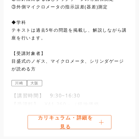
③外側マイクロメータの指示誤差(器差)測定
12:00
寸法測定
◆学科
昼食
テキストは過去5年の問題を掲載し、解説しながら講
13:00
2
実技実習（続き）
座を行います。
・歯車のまたぎ歯厚測定
【受講対象者】
・三針法によるねじプラ
目盛式のノギス、マイクロメータ、シリンダゲージ
16:30
・外側マイクロメータの
が読める方
第二日
9:30
2
実技実習（続き）
川崎
大阪
3
学科試験問題内容
【講習時間】 9:30~16:30
12:00
試験時間、注意事項、試
【受講料】 ¥41,360.- （税抜価格
¥37,600.-）
カリキュラム・詳細を
昼食
見る
13:00
4
学科試験問題の解説
日程選択・お申込み