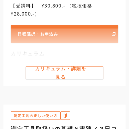
【受講料】 ¥30,800.- （税抜価格
標準外側マイクロメータ
¥28,000.-）
16:30
第二日
9:30
4
内側マイクロメータの
日程選択・お申込み
カリキュラム
カリキュラム・詳細を
第一日
9:30
1
ノギスの取扱い
見る
開講
キャリバー形デジタル
内側マイクロメータ
5
ブロックゲージの取扱
12:00
M形標準ノギス
測定工具の正しい使い方
昼食
測定工具取扱いの基礎と実践／３日コ