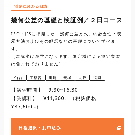
測定に関わる知識
13:00
3
測定器の取扱いおよび
日程選択・お申込み
・標準ハイトゲージ
幾何公差の基礎と検証例／２日コース
ISO・JISに準拠した「幾何公差方式」の必要性・表
示方法およびその解釈などの基礎について学べま
す。
16:30
M形標準ノギス
（本講座は座学になります。測定機による測定実習
16:30
は含まれておりません）
閉講
第二日
9:30
3
測定器の取扱いおよび
仙台
宇都宮
川崎
安城
大阪
福岡
【講習時間】 9:30~16:30
日程選択・お申込み
【受講料】 ¥41,360.- （税抜価格
¥37,600.-）
標準外側マイクロメータ
12:00
日程選択・お申込み
昼食