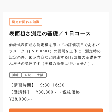
16:30
5
不確かさ評価の実際（
測定に関わる知識
第二日
9:30
6
不確かさ評価の最終結
表面粗さ測定の基礎／１日コース
12:00
7
総合演習
触針式表面粗さ測定機を用いての評価項目であるパ
昼食
ラメータ（JIS B 0601）の説明を主体に、測定時の
設定条件、図示内容など関連するJIS規格の基礎を学
13:00
7
総合演習（続き）
ぶ座学の講座です（実機の操作は行いません）。
16:30
8
不確かさの活用
閉講
川崎
安城
大阪
【講習時間】 9:30~16:30
【受講料】 ¥30,800.- （税抜価格
日程選択・お申込み
¥28,000.-）