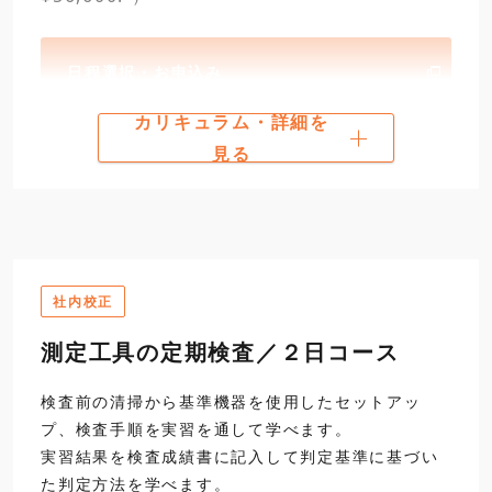
日程選択・お申込み
カリキュラム・詳細を
16:30
カリキュラム
見る
閉講
標準シリンダゲージ
第一日
9:30
1
精密測定の基礎知識
開講
日程選択・お申込み
社内校正
測定工具の定期検査／２日コース
12:00
検査前の清掃から基準機器を使用したセットアッ
昼食
プ、検査手順を実習を通して学べます。
実習結果を検査成績書に記入して判定基準に基づい
13:00
3
外側マイクロメータの
た判定方法を学べます。