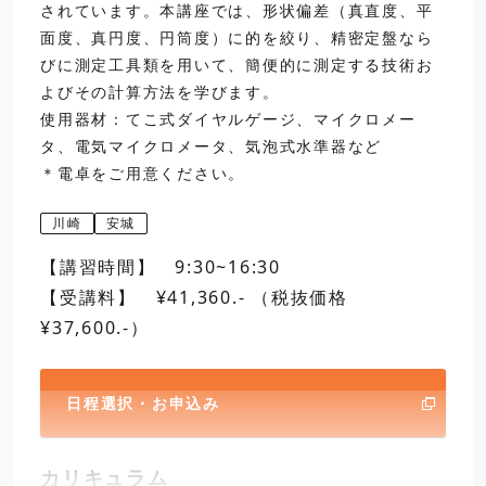
されています。本講座では、形状偏差（真直度、平
昼食
面度、真円度、円筒度）に的を絞り、精密定盤なら
びに測定工具類を用いて、簡便的に測定する技術お
13:00
6
最大実体公差方式
標準形
てこ式ダ
よびその計算方法を学びます。
12:00
ダイヤルゲージ
16:30
使用器材：てこ式ダイヤルゲージ、マイクロメー
閉講
タ、電気マイクロメータ、気泡式水準器など
昼食
＊電卓をご用意ください。
13:00
3
測定器の取扱いおよび
日程選択・お申込み
川崎
安城
【講習時間】 9:30~16:30
【受講料】 ¥41,360.- （税抜価格
¥37,600.-）
日程選択・お申込み
16:30
標準形
閉講
ダイヤルゲージ
ダイ
カリキュラム