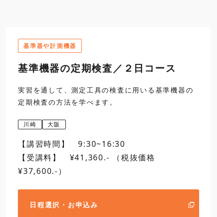
16:30
過去の出題問題の解説
カリキュラム
第三日
9:30
5
計画立案等作業試験（
基準器や計測機器
試験時間、注意事項、試
第一日
9:30
1
製作等作業試験（実技
基準機器の定期検査／２日コース
開講
6
数学上の基礎知識
試験時間、注意事項、試
解答に必要な三角関数お
実習を通して、測定工具の検査に用いる基準機器の
2
実技実習
定期検査の方法を学べます。
7
計画立案等作業試験問
12:00
寸法測定
12:00
説明図、測定段取り方法
川崎
大阪
昼食
【講習時間】 9:30~16:30
昼食
13:00
2
実技実習（続き）
【受講料】 ¥41,360.- （税抜価格
13:00
7
計画立案等作業試験問
・三針法によるねじプラ
¥37,600.-）
16:30
・外側マイクロメータの
説明図、測定段取り方法
書き方
日程選択・お申込み
第二日
9:30
2
実技実習（続き）
8
計画立案等作業試験に