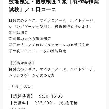
技能検定・機械検査１級［製作等作業
7
粗さ標準片
16:30
試験］／１日コース
閉講
8
測定時の注意点
目盛式のノギス、マイクロメータ、ハイトゲージ、
シリンダゲージを使用し、模擬練習を行います。
日程選択・お申込み
①寸法測定
②歯車のまたぎ歯厚測定
③三針法によるねじプラグゲージの有効径測定
④外側マイクロメータの性能測定
【受講対象者】
目盛式のノギス、マイクロメータ、ハイトゲージ、
シリンダゲージが読める方
川崎
大阪
【講習時間】 9:30~16:30
【受講料】 ¥33,000.- （税抜価格