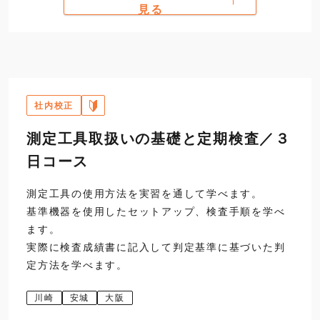
第一日
9:30
1
定期検査の準備
見る
開講
12:00
昼食
社内校正
13:00
2
測定工具の検査実習
標準ハイトゲージ
直読ハイ
・標準外側マイクロメー
測定工具取扱いの基礎と定期検査／３
・デジタル標準外側マイ
日コース
6
ダイヤルゲージの実習
測定工具の使用方法を実習を通して学べます。
基準機器を使用したセットアップ、検査手順を学べ
ます。
実際に検査成績書に記入して判定基準に基づいた判
定方法を学べます。
16:30
川崎
安城
大阪
標準形
てこ式ダ
16:30
ダイヤルゲージ
第二日
9:30
2
測定工具の検査実習（