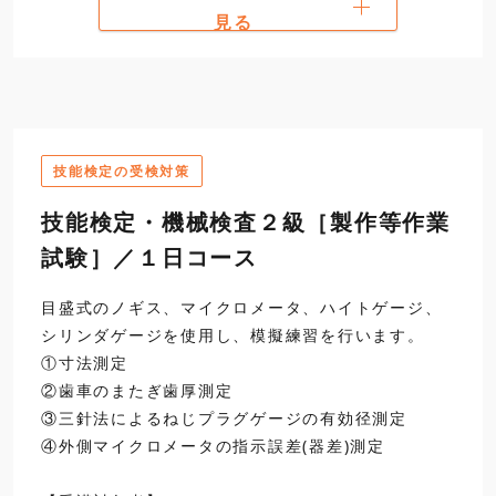
解答に必要な三角関数お
見る
3
問題の解説
12:00
説明図、測定段取り方法
昼食
技能検定の受検対策
13:00
3
問題の解説（続き）
技能検定・機械検査２級［製作等作業
説明図、測定段取り方法
試験］／１日コース
書き方
4
計画立案等作業試験に
目盛式のノギス、マイクロメータ、ハイトゲージ、
シリンダゲージを使用し、模擬練習を行います。
16:30
・「品質管理」問題
閉講
・出題傾向と対策
①寸法測定
②歯車のまたぎ歯厚測定
③三針法によるねじプラグゲージの有効径測定
④外側マイクロメータの指示誤差(器差)測定
日程選択・お申込み