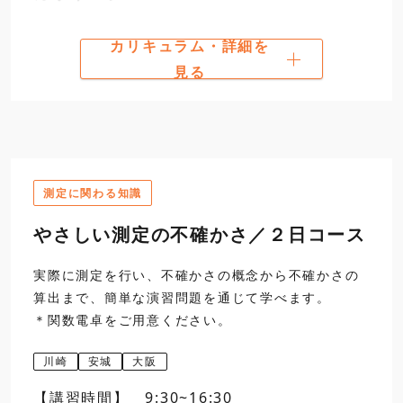
日程選択・お申込み
カリキュラム・詳細を
第一日
9:30
1
幾何公差・形状偏差の
開講
見る
2
真円度
真円度の図示とその解釈
12:00
真円度測定と評価実習
昼食
測定に関わる知識
13:00
3
真直度
やさしい測定の不確かさ／２日コース
真直度測定と評価実習（
16:30
実際に測定を行い、不確かさの概念から不確かさの
算出まで、簡単な演習問題を通じて学べます。
＊関数電卓をご用意ください。
第二日
9:30
5
平面度
平面度の図示とその解釈
川崎
安城
大阪
12:00
平面度測定と評価実習
【講習時間】 9:30~16:30