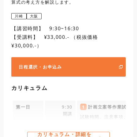
算式の考え方を解説します。
16:30
・三針法によるねじプラ
閉講
・外側マイクロメータの
川崎
大阪
【講習時間】 9:30~16:30
日程選択・お申込み
【受講料】 ¥33,000.- （税抜価格
¥30,000.-）
日程選択・お申込み
カリキュラム
第一日
9:30
1
計画立案等作業試験問
開講
試験時間、注意事項、試
2
数学上の基礎知識
カリキュラム・詳細を