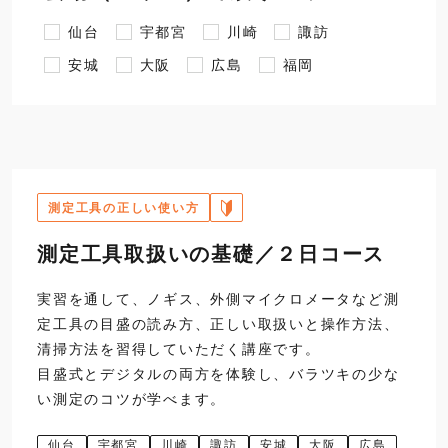
仙台
宇都宮
川崎
諏訪
安城
大阪
広島
福岡
測定工具の正しい使い方
測定工具取扱いの基礎／２日コース
実習を通して、ノギス、外側マイクロメータなど測
定工具の目盛の読み方、正しい取扱いと操作方法、
清掃方法を習得していただく講座です。
目盛式とデジタルの両方を体験し、バラツキの少な
い測定のコツが学べます。
仙台
宇都宮
川崎
諏訪
安城
大阪
広島