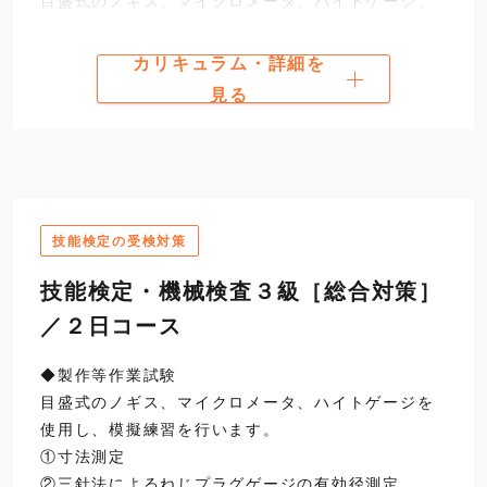
目盛式のノギス、マイクロメータ、ハイトゲージ、
シリンダゲージが読める方
カリキュラム・詳細を
川崎
大阪
見る
【講習時間】 9:30~16:30
【受講料】 ¥62,260.- （税抜価格
¥56,600.-）
技能検定の受検対策
日程選択・お申込み
技能検定・機械検査３級［総合対策］
／２日コース
カリキュラム
◆製作等作業試験
第一日
9:30
1
製作等作業試験（実技
目盛式のノギス、マイクロメータ、ハイトゲージを
開講
使用し、模擬練習を行います。
試験時間、注意事項、試
①寸法測定
2
実技実習
②三針法によるねじプラグゲージの有効径測定