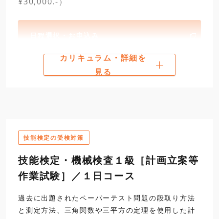
¥30,000.-）
日程選択・お申込み
カリキュラム・詳細を
カリキュラム
見る
第一日
9:30
1
製作等作業試験問題内
開講
試験時間、注意事項、試
2
作業実習
技能検定の受検対策
12:00
寸法測定
技能検定・機械検査１級［計画立案等
作業試験］／１日コース
昼食
13:00
2
作業実習（続き）
過去に出題されたペーパーテスト問題の段取り方法
と測定方法、三角関数や三平方の定理を使用した計
・歯車のまたぎ歯厚測定