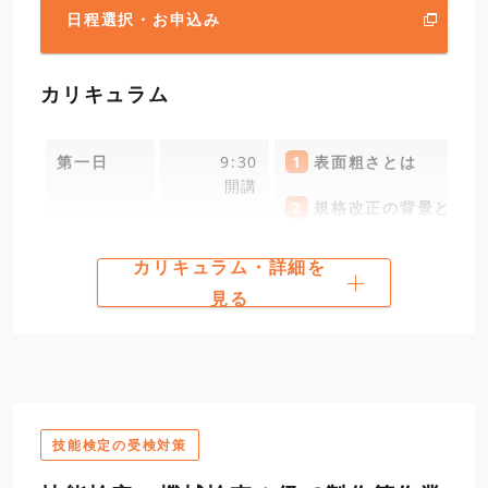
日程選択・お申込み
カリキュラム
第一日
9:30
1
表面粗さとは
開講
2
規格改正の背景と内容（
12:00
3
旧JISのパラメータの
カリキュラム・詳細を
見る
昼食
13:00
4
新JISのパラメータの
5
測定結果の合否判定ル
技能検定の受検対策
6
表面性状の図示方法