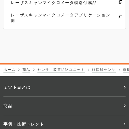
レーザスキャンマイクロメータ特別付属品
レーザスキャンマイクロメータアプリケーション
例
ホーム
商品
センサ・装置組込ユニット
非接触センサ
非
フ
ミツトヨとは
ッ
商品
タ
事例・技術トレンド
ー