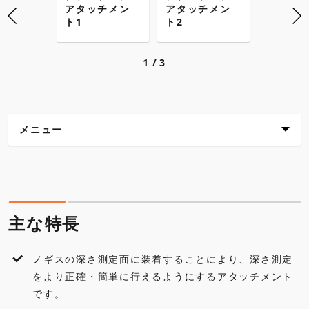
アタッチメン
アタッチメン
アタッ
ト1
ト2
ト3
1
3
メニュー
主な特長
仕様
主な特長
外観寸法図
ノギスの深さ測定面に装着することにより、深さ測定
各種ダウンロード
をより正確・簡単に行えるようにするアタッチメント
です。