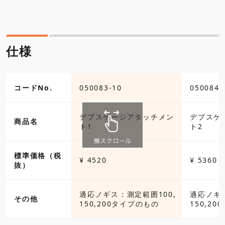
仕様
コードNo.
050083-10
050084-
デプスゲージアタッチメン
デプスゲ
商品名
ト1
ト2
標準価格（税
¥ 4520
¥ 5360
抜）
適応ノギス：測定範囲100,
適応ノギス
その他
150,200タイプのもの
150,2