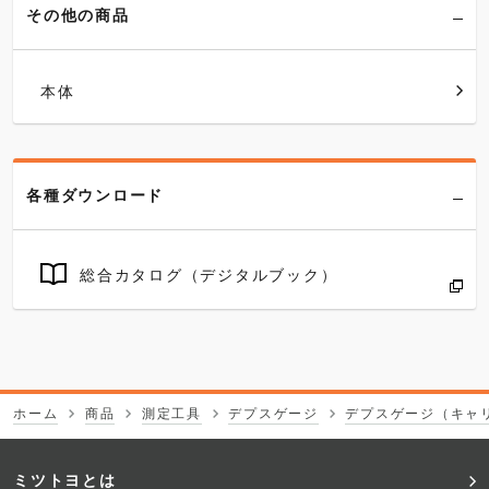
その他の商品
本体
各種ダウンロード
総合カタログ（デジタルブック）
ホーム
商品
測定工具
デプスゲージ
デプスゲージ（キャ
フ
ミツトヨとは