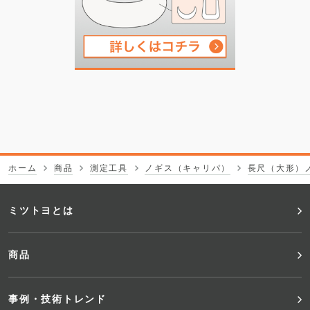
ホーム
商品
測定工具
ノギス（キャリパ）
長尺（大形）
フ
ミツトヨとは
ッ
商品
タ
事例・技術トレンド
ー