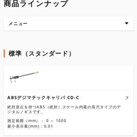
商品ラインナップ
メニュー
標準（スタンダード）
標準（スタンダード）
カーボン（防じん・防滴）
ABSデジマチックキャリパ CD-C
絶対原点を持つABS（絶対）スケール内蔵の長尺タイプのデ
ジタルノギスです。
測定範囲（mm）： 0 ～ 1000
最小表示量(mm)：0.01