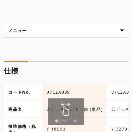
メニュー
仕様
外観寸法図
仕様
各種ダウンロード
コードNo.
07CZA039
07CZA05
商品名
穴ピッチ測定子 1個 (単品)
穴ピッチ
標準価格（税
¥ 18000
¥ 32700
抜）