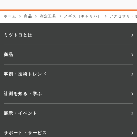
ホーム
商品
測定工具
ノギス（キャリパ）
アクセサリ・
フ
ミツトヨとは
ッ
商品
タ
事例・技術トレンド
ー
メ
計測を知る・学ぶ
ニ
展示・イベント
ュ
サポート・サービス