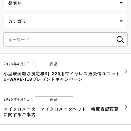
発表年
新着
カテゴリ
2026年
すべて
2025年
企業・経営
2024年
CSR情報
2026年4月1日
商品
2023年
小型表面粗さ測定機SJ-220用ワイヤレス送受信ユニット
商品
U-WAVE-TIBプレゼントキャンペーン
2022年
講習・セミナー
2021年
2026年4月1日
商品
展示・イベント
マイクロメータ・マイクロメータヘッド 精度表記変更
2020年
に関するご案内
サポート・サービス
2019年
受賞・メディア掲載