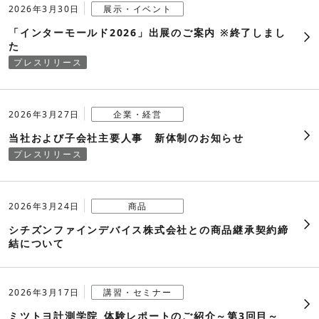
2026年3月30日
展示・イベント
2018年
「インターモールド2026」出展のご案内 ※終了しまし
その他
た
2017年
プレスリリース
2016年
2026年3月27日
企業・経営
2015年
当社および子会社主要人事 新体制のお知らせ
プレスリリース
2014年
2013年
2026年3月24日
商品
2012年
シチズンファインデバイス株式会社との商品継承契約締
結について
2011年
2010年
2026年3月17日
講習・セミナー
ミツトヨ計測学院_体験レポートのご紹介～第3回目～