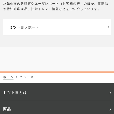
た先生方の巻頭言やユーザレポート（お客様の声）のほか、新商品
2010年
や特注対応商品、技術トレンド情報などをご紹介しています。
2009年
ミツトヨレポート
2005年
2004年
2003年
ホーム
ニュース
フ
ミツトヨとは
ッ
商品