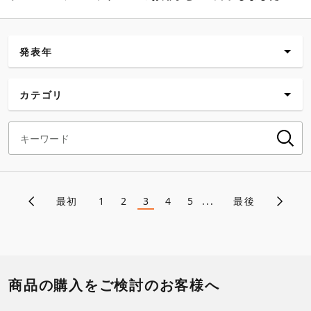
発表年
新着
カテゴリ
2026年
すべて
2025年
企業・経営
2024年
CSR情報
最初
1
2
3
4
5
...
最後
ペ
2023年
商品
ー
2022年
講習・セミナー
ジ
2021年
商品の購入をご検討のお客様へ
送
展示・イベント
り