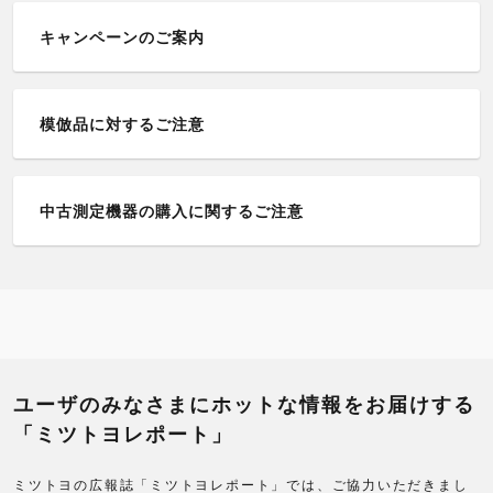
2020年
サポート・サービス
キャンペーンのご案内
2019年
受賞・メディア掲載
2018年
その他
模倣品に対するご注意
2017年
2016年
中古測定機器の購入に関するご注意
2015年
2014年
2013年
ユーザのみなさまにホットな情報をお届けする
2012年
「ミツトヨレポート」
2011年
ミツトヨの広報誌「ミツトヨレポート」では、ご協力いただきまし