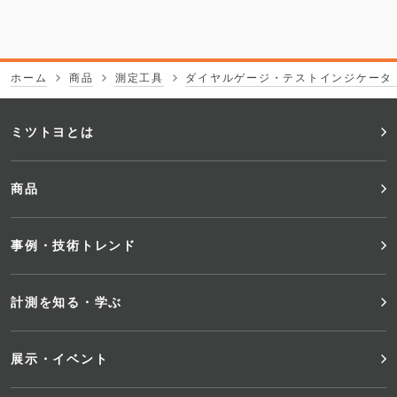
ホーム
商品
測定工具
ダイヤルゲージ・テストインジケータ
フ
ミツトヨとは
ッ
商品
タ
事例・技術トレンド
ー
メ
計測を知る・学ぶ
ニ
展示・イベント
ュ