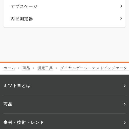
デプスゲージ
内径測定器
ホーム
商品
測定工具
ダイヤルゲージ・テストインジケータ
フ
ミツトヨとは
ッ
商品
タ
事例・技術トレンド
ー