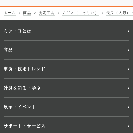
ホーム
商品
測定工具
ノギス（キャリパ）
長尺（大形）
フ
ミツトヨとは
ッ
商品
タ
事例・技術トレンド
ー
メ
計測を知る・学ぶ
ニ
展示・イベント
ュ
サポート・サービス
ー