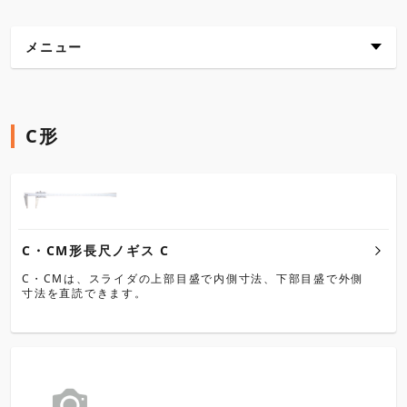
メニュー
C形
C形
CM形
C・CM形長尺ノギス C
C・CMは、スライダの上部目盛で内側寸法、下部目盛で外側
寸法を直読できます。